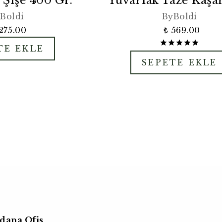
 Şişe 400 Gr.
Yuvarlak Taze Kaşar
Boldi
ByBoldi
275.00
₺ 569.00
TE EKLE
SEPETE EKLE
dana Ofis