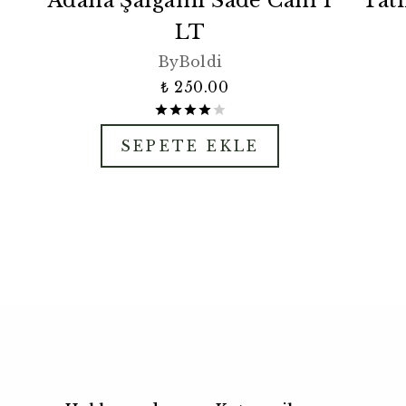
Adana Şalgamı Sade Cam 1
Tatl
LT
ByBoldi
₺ 250.00
SEPETE EKLE