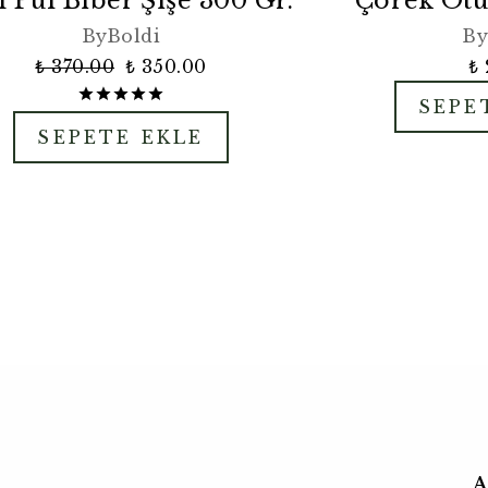
ı Pul Biber Şişe 300 Gr.
Çörek Otu
ByBoldi
By
₺ 370.00
₺ 350.00
₺ 
SEPE
SEPETE EKLE
A