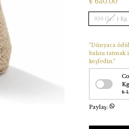
₺ 630.00
950 Gr.- 1 Kg
Dünyaca Ödüll
"Dünyaca ödüll
balını tatmak i
keşfedin."
Co
K
₺ 
Paylaş
: