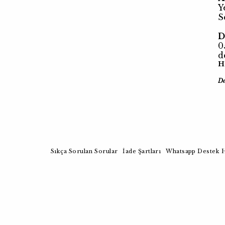
Y
S
D
0
d
H
D
Sıkça Sorulan Sorular
İade Şartları
Whatsapp Destek H