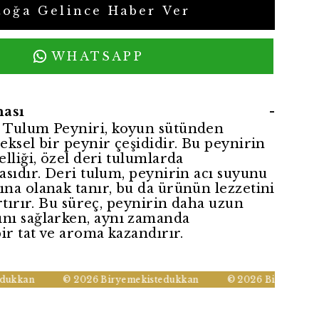
toğa Gelince Haber Ver
WHATSAPP
ası
-
 Tulum Peyniri, koyun sütünden
eksel bir peynir çeşididir. Bu peynirin
elliği, özel deri tulumlarda
asıdır. Deri tulum, peynirin acı suyunu
na olanak tanır, bu da ürünün lezzetini
artırır. Bu süreç, peynirin daha uzun
nı sağlarken, aynı zamanda
bir tat ve aroma kazandırır.
kkan
© 2026 Biryemekistedukkan
© 2026 Biryemekiste