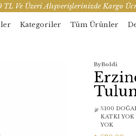
 TL Ve Üzeri Alışverişlerinizde Kargo Ücr
ler
Kategoriler
Tüm Ürünler
De
ByBoldi
Erzin
Tulum
%100 DOĞA
KATKI YOK
YOK