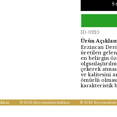
S
ID-0225
Ürün Açıklam
Erzincan Deri
üretilen gelen
en belirgin öz
olgunlaştırılm
çekerek atması
ve kalitesini 
ömürlü olması
karakteristik 
kan
© 2026 Biryemekistedukkan
© 2026 Biryemekistedu