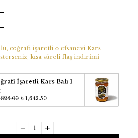
ü Coğrafi İşaretli Balımız
ü, coğrafi işaretli o efsanevi Kars
sterseniz, kısa süreli flaş indirimi
ğrafi İşaretli Kars Balı 1
g
1,825.00
₺ 1,642.50
1