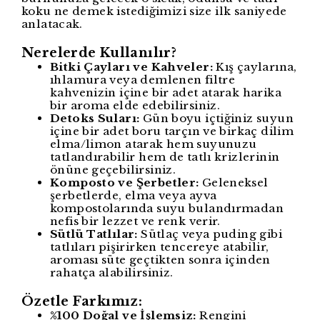
koku ne demek istediğimizi size ilk saniyede
anlatacak.
Nerelerde Kullanılır?
Bitki Çayları ve Kahveler:
Kış çaylarına,
ıhlamura veya demlenen filtre
kahvenizin içine bir adet atarak harika
bir aroma elde edebilirsiniz.
Detoks Suları:
Gün boyu içtiğiniz suyun
içine bir adet boru tarçın ve birkaç dilim
elma/limon atarak hem suyunuzu
tatlandırabilir hem de tatlı krizlerinin
önüne geçebilirsiniz.
Komposto ve Şerbetler:
Geleneksel
şerbetlerde, elma veya ayva
kompostolarında suyu bulandırmadan
nefis bir lezzet ve renk verir.
Sütlü Tatlılar:
Sütlaç veya puding gibi
tatlıları pişirirken tencereye atabilir,
aroması süte geçtikten sonra içinden
rahatça alabilirsiniz.
Özetle Farkımız:
%100 Doğal ve İşlemsiz:
Rengini