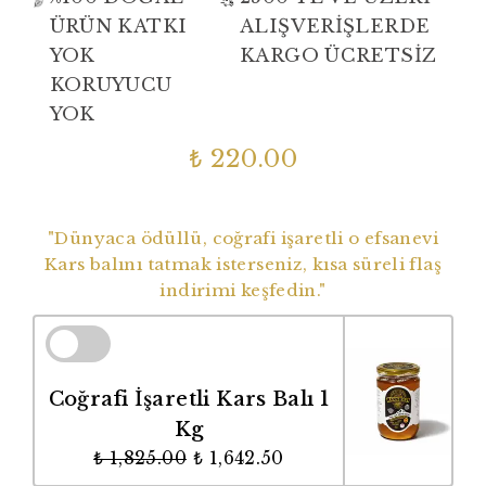
ÜRÜN KATKI
ALIŞVERİŞLERDE
YOK
KARGO ÜCRETSİZ
KORUYUCU
YOK
₺ 220.00
Dünyaca Ödüllü Coğrafi İşaretli Balımız
"Dünyaca ödüllü, coğrafi işaretli o efsanevi
Kars balını tatmak isterseniz, kısa süreli flaş
indirimi keşfedin."
Coğrafi İşaretli Kars Balı 1
Kg
₺ 1,825.00
₺ 1,642.50