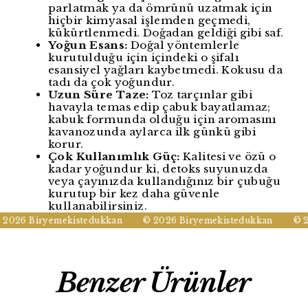
parlatmak ya da ömrünü uzatmak için
hiçbir kimyasal işlemden geçmedi,
kükürtlenmedi. Doğadan geldiği gibi saf.
Yoğun Esans:
Doğal yöntemlerle
kurutulduğu için içindeki o şifalı
esansiyel yağları kaybetmedi. Kokusu da
tadı da çok yoğundur.
Uzun Süre Taze:
Toz tarçınlar gibi
havayla temas edip çabuk bayatlamaz;
kabuk formunda olduğu için aromasını
kavanozunda aylarca ilk günkü gibi
korur.
Çok Kullanımlık Güç:
Kalitesi ve özü o
kadar yoğundur ki, detoks suyunuzda
veya çayınızda kullandığınız bir çubuğu
kurutup bir kez daha güvenle
kullanabilirsiniz.
2026 Biryemekistedukkan
© 2026 Biryemekistedukkan
© 20
Benzer Ürünler