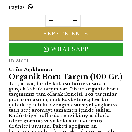
Paylaş
:
1
SEPETE EKLE
WHATSAPP
ID-31001
Ürün Açıklaması
-
Organik Boru Tarçın (100 Gr.)
Tarçın var, bir de kokusu tüm evi saran
gerçek kabuk tarçın var. Bizim organik boru
tarçınımız tam olarak ikincisi. Toz tarçınlar
gibi aromasını çabuk kaybetmez; her bir
çubuk, içindeki o zengin esansiyel yağları ve
tatlı-sert aromayı tamamen içinde saklar.
Endüstriyel raflarda rengi kimyasallarla
işlem görmüş veya kokusunu yitirmiş
ürünleri unutun. Paketi açtığınız an
burnunuza gelecek o sıcak, odunsu ve tatlı