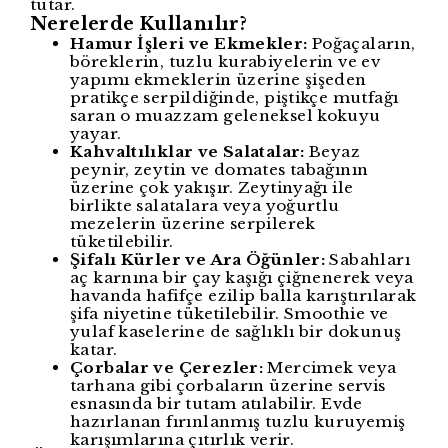
tutar.
Nerelerde Kullanılır?
Hamur İşleri ve Ekmekler:
Poğaçaların,
böreklerin, tuzlu kurabiyelerin ve ev
yapımı ekmeklerin üzerine şişeden
pratikçe serpildiğinde, piştikçe mutfağı
saran o muazzam geleneksel kokuyu
yayar.
Kahvaltılıklar ve Salatalar:
Beyaz
peynir, zeytin ve domates tabağının
üzerine çok yakışır. Zeytinyağı ile
birlikte salatalara veya yoğurtlu
mezelerin üzerine serpilerek
tüketilebilir.
Şifalı Kürler ve Ara Öğünler:
Sabahları
aç karnına bir çay kaşığı çiğnenerek veya
havanda hafifçe ezilip balla karıştırılarak
şifa niyetine tüketilebilir. Smoothie ve
yulaf kaselerine de sağlıklı bir dokunuş
katar.
Çorbalar ve Çerezler:
Mercimek veya
tarhana gibi çorbaların üzerine servis
esnasında bir tutam atılabilir. Evde
hazırlanan fırınlanmış tuzlu kuruyemiş
karışımlarına çıtırlık verir.