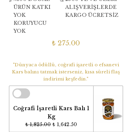
ÜRÜN KATKI
ALIŞVERİŞLERDE
YOK
KARGO ÜCRETSİZ
KORUYUCU
YOK
₺ 275.00
Dünyaca Ödüllü Coğrafi İşaretli Balımız
"Dünyaca ödüllü, coğrafi işaretli o efsanevi
Kars balını tatmak isterseniz, kısa süreli flaş
indirimi keşfedin."
Coğrafi İşaretli Kars Balı 1
Kg
₺ 1,825.00
₺ 1,642.50