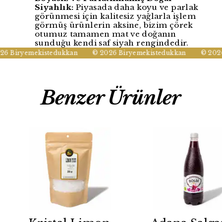
Siyahlık:
Piyasada daha koyu ve parlak
görünmesi için kalitesiz yağlarla işlem
görmüş ürünlerin aksine, bizim çörek
otumuz tamamen mat ve doğanın
sunduğu kendi saf siyah rengindedir.
6 Biryemekistedukkan
© 2026 Biryemekistedukkan
© 2026 
Benzer Ürünler