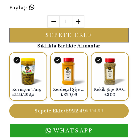
Paylaş
:
1
SEPETE EKLE
Sıklıkla Birlikte Alınanlar
Kornişon Turşusu 1500 Gr.
Zerdeçal Şişe 400 Gr.
Kekik Şişe 100 Gr.
₺292,5
₺329,99
₺300
₺325
Sepete Ekle
•
₺922,49
₺954,99
WHATSAPP