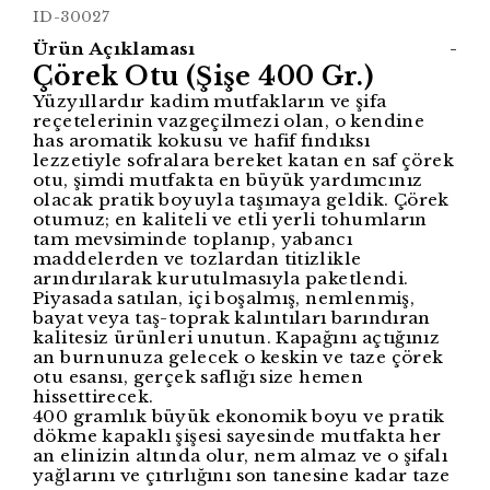
ID-30027
Ürün Açıklaması
-
Çörek Otu (Şişe 400 Gr.)
Yüzyıllardır kadim mutfakların ve şifa
reçetelerinin vazgeçilmezi olan, o kendine
has aromatik kokusu ve hafif fındıksı
lezzetiyle sofralara bereket katan en saf çörek
otu, şimdi mutfakta en büyük yardımcınız
olacak pratik boyuyla taşımaya geldik. Çörek
otumuz; en kaliteli ve etli yerli tohumların
tam mevsiminde toplanıp, yabancı
maddelerden ve tozlardan titizlikle
arındırılarak kurutulmasıyla paketlendi.
Piyasada satılan, içi boşalmış, nemlenmiş,
bayat veya taş-toprak kalıntıları barındıran
kalitesiz ürünleri unutun. Kapağını açtığınız
an burnunuza gelecek o keskin ve taze çörek
otu esansı, gerçek saflığı size hemen
hissettirecek.
400 gramlık büyük ekonomik boyu ve pratik
dökme kapaklı şişesi sayesinde mutfakta her
an elinizin altında olur, nem almaz ve o şifalı
yağlarını ve çıtırlığını son tanesine kadar taze