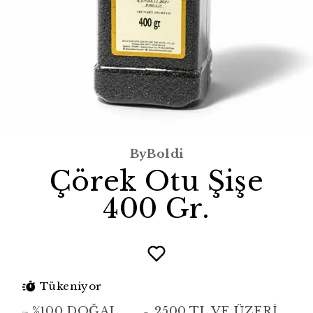
ByBoldi
Çörek Otu Şişe
400 Gr.
Tükeniyor
%100 DOĞAL
2500 TL VE ÜZERİ