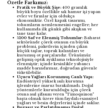
Özetle Farkımız:
Pratik ve Büyük Şişe:
400 gramlık
büyük boyu özellikle sık hamur işi yapan
evler ve fırınlar için oldukça
ekonomiktir. Özel kapak tasarımı,
tohumların nemlenmesini engeller; her
kullanımda ilk günkü gibi akışkan ve
tane tane kalır.
%100 Saf ve Elenmiş Tohumlar:
Baharat
sektöründe çörek otunun en büyük
problemi, paketlerin içinden çıkan
küçük taşlar, toprak kalıntıları ve
kurumuş ot parçalarıdır. Ürünümüz
gelişmiş optik ayıklama teknolojisiyle
elenmiştir; içinde kesinlikle yabancı
madde barındırmaz, doğrudan güvenle
tüketilebilir.
Uçucu Yağları Korunmuş Canlı Yapı:
Endüstriyel yüksek ısılı kurutma
işlemlerine maruz bırakılmadı. Doğal
yöntemlerle kurutulduğu için çörek
otuna asıl şifasını veren "Timoquinon"
başta olmak üzere tüm faydalı esansiyel
yağları ve besin değerlerini içinde saklar.
Boyasız ve Parlatılmamış Doğal