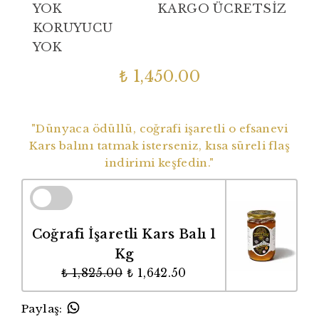
YOK
KARGO ÜCRETSİZ
KORUYUCU
YOK
₺ 1,450.00
Dünyaca Ödüllü Coğrafi İşaretli Balımız
"Dünyaca ödüllü, coğrafi işaretli o efsanevi
Kars balını tatmak isterseniz, kısa süreli flaş
indirimi keşfedin."
Coğrafi İşaretli Kars Balı 1
Kg
₺ 1,825.00
₺ 1,642.50
Paylaş
: