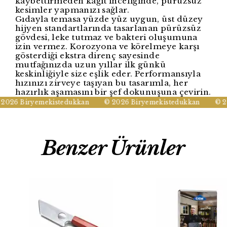
kaybettirmeden kağıt inceliğinde, pürüzsüz
kesimler yapmanızı sağlar.
Gıdayla temasa yüzde yüz uygun, üst düzey
hijyen standartlarında tasarlanan pürüzsüz
gövdesi, leke tutmaz ve bakteri oluşumuna
izin vermez. Korozyona ve körelmeye karşı
gösterdiği ekstra direnç sayesinde
mutfağınızda uzun yıllar ilk günkü
keskinliğiyle size eşlik eder. Performansıyla
hızınızı zirveye taşıyan bu tasarımla, her
hazırlık aşamasını bir şef dokunuşuna çevirin.
2026 Biryemekistedukkan
© 2026 Biryemekistedukkan
© 20
Benzer Ürünler