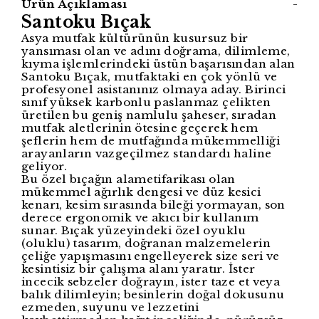
Ürün Açıklaması
-
Santoku Bıçak
Asya mutfak kültürünün kusursuz bir
yansıması olan ve adını doğrama, dilimleme,
kıyma işlemlerindeki üstün başarısından alan
Santoku Bıçak, mutfaktaki en çok yönlü ve
profesyonel asistanınız olmaya aday. Birinci
sınıf yüksek karbonlu paslanmaz çelikten
üretilen bu geniş namlulu şaheser, sıradan
mutfak aletlerinin ötesine geçerek hem
şeflerin hem de mutfağında mükemmelliği
arayanların vazgeçilmez standardı haline
geliyor.
Bu özel bıçağın alametifarikası olan
mükemmel ağırlık dengesi ve düz kesici
kenarı, kesim sırasında bileği yormayan, son
derece ergonomik ve akıcı bir kullanım
sunar. Bıçak yüzeyindeki özel oyuklu
(oluklu) tasarım, doğranan malzemelerin
çeliğe yapışmasını engelleyerek size seri ve
kesintisiz bir çalışma alanı yaratır. İster
incecik sebzeler doğrayın, ister taze et veya
balık dilimleyin; besinlerin doğal dokusunu
ezmeden, suyunu ve lezzetini