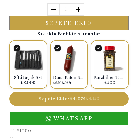
1
SEPETE EKLE
Sıklıkla Birlikte Alınanlar
8'Li Bıçak Set
Dana Baton Sucuk 650-750 Gr.
Karabiber Tane Şişe
₺3.000
₺575
₺500
₺650
Sepete Ekle
•
₺4.075
₺4.150
WHATSAPP
ID-21000