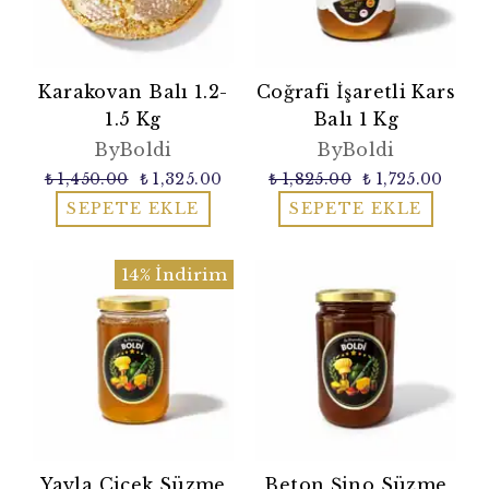
Karakovan Balı 1.2-
Coğrafi İşaretli Kars
1.5 Kg
Balı 1 Kg
ByBoldi
ByBoldi
₺ 1,450.00
₺ 1,325.00
₺ 1,825.00
₺ 1,725.00
SEPETE EKLE
SEPETE EKLE
14% İndirim
Yayla Çiçek Süzme
Beton Şino Süzme