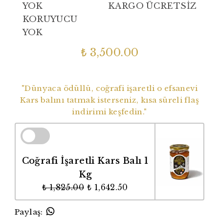
YOK
KARGO ÜCRETSİZ
KORUYUCU
YOK
₺ 3,500.00
Dünyaca Ödüllü Coğrafi İşaretli Balımız
"Dünyaca ödüllü, coğrafi işaretli o efsanevi
Kars balını tatmak isterseniz, kısa süreli flaş
indirimi keşfedin."
Coğrafi İşaretli Kars Balı 1
Kg
₺ 1,825.00
₺ 1,642.50
Paylaş
: