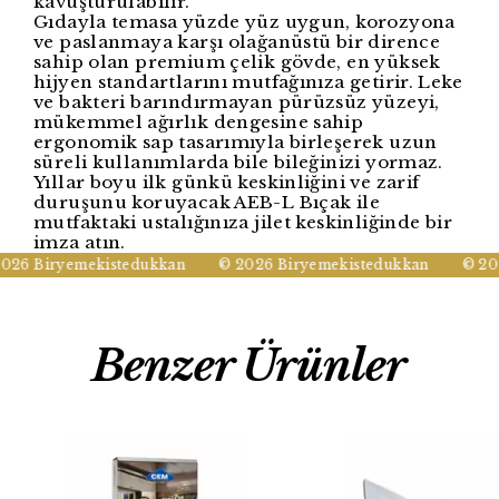
kavuşturulabilir.
Gıdayla temasa yüzde yüz uygun, korozyona
ve paslanmaya karşı olağanüstü bir dirence
sahip olan premium çelik gövde, en yüksek
hijyen standartlarını mutfağınıza getirir. Leke
ve bakteri barındırmayan pürüzsüz yüzeyi,
mükemmel ağırlık dengesine sahip
ergonomik sap tasarımıyla birleşerek uzun
süreli kullanımlarda bile bileğinizi yormaz.
Yıllar boyu ilk günkü keskinliğini ve zarif
duruşunu koruyacak AEB-L Bıçak ile
mutfaktaki ustalığınıza jilet keskinliğinde bir
imza atın.
26 Biryemekistedukkan
© 2026 Biryemekistedukkan
© 202
Benzer Ürünler