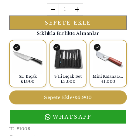
1
SEPETE EKLE
Sıklıkla Birlikte Alınanlar
SD Bıçak
8'Li Bıçak Set
Mini Katana Bıçak
₺1.900
₺3.000
₺1.000
Sepete Ekle
•
₺5.900
WHATSAPP
ID-21008