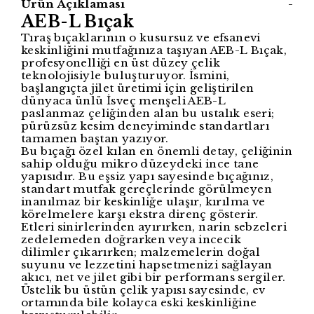
Ürün Açıklaması
-
AEB-L Bıçak
Tıraş bıçaklarının o kusursuz ve efsanevi
keskinliğini mutfağınıza taşıyan AEB-L Bıçak,
profesyonelliği en üst düzey çelik
teknolojisiyle buluşturuyor. İsmini,
başlangıçta jilet üretimi için geliştirilen
dünyaca ünlü İsveç menşeli AEB-L
paslanmaz çeliğinden alan bu ustalık eseri;
pürüzsüz kesim deneyiminde standartları
tamamen baştan yazıyor.
Bu bıçağı özel kılan en önemli detay, çeliğinin
sahip olduğu mikro düzeydeki ince tane
yapısıdır. Bu eşsiz yapı sayesinde bıçağınız,
standart mutfak gereçlerinde görülmeyen
inanılmaz bir keskinliğe ulaşır, kırılma ve
körelmelere karşı ekstra direnç gösterir.
Etleri sinirlerinden ayırırken, narin sebzeleri
zedelemeden doğrarken veya incecik
dilimler çıkarırken; malzemelerin doğal
suyunu ve lezzetini hapsetmenizi sağlayan
akıcı, net ve jilet gibi bir performans sergiler.
Üstelik bu üstün çelik yapısı sayesinde, ev
ortamında bile kolayca eski keskinliğine