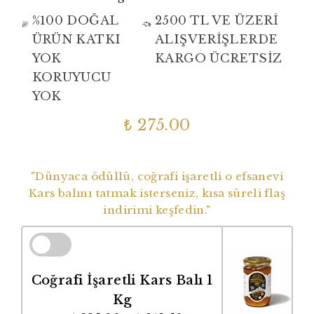
%100 DOĞAL
2500 TL VE ÜZERİ
ÜRÜN KATKI
ALIŞVERİŞLERDE
YOK
KARGO ÜCRETSİZ
KORUYUCU
YOK
₺ 275.00
Dünyaca Ödüllü Coğrafi İşaretli Balımız
"Dünyaca ödüllü, coğrafi işaretli o efsanevi
Kars balını tatmak isterseniz, kısa süreli flaş
indirimi keşfedin."
Coğrafi İşaretli Kars Balı 1
Kg