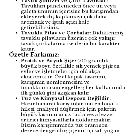
Tavuk Şinitzel ve Çıtır Tavuklar:
Tavukları panelemeden önce un veya
galeta ununun içerisine bu karışımdan
ekleyerek dış kaplamayı çok daha
aromatik ve iştah açıcı hale
getirebilirsiniz.
Tavuklu Pilav ve Çorbalar:
Didiklenmiş
tavuklu pilavların üzerine çok yakışır,
tavuk çorbalarına ise derin bir karakter
katar.
Özetle Farkımız:
Pratik ve Büyük Şişe:
400 gramlık
büyük boyu özellikle sık yemek pişiren
evler ve işletmeler için oldukça
ekonomiktir. Özel kapak tasarımı,
karışımın nemlenmesini ve
topaklanmasını engeller; her kullanımda
ilk günkü gibi akışkan kalır.
Tuz ve Kimyasal Deposu Değildir:
Hazır baharat karışımlarının en büyük
hilesi, maliyeti düşürmek için paketin
büyük kısmını ucuz tuzla veya lezzet
artırıcı kimyasallarla doldurmaktır.
Bizim karışımımızda tuz oranı son
derece dengelidir; şişenin içi saf, yoğun