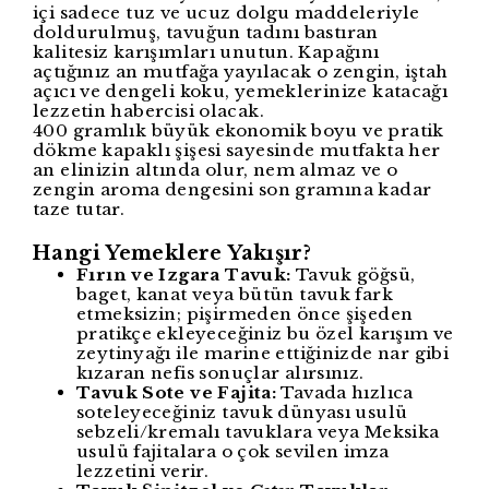
içi sadece tuz ve ucuz dolgu maddeleriyle
doldurulmuş, tavuğun tadını bastıran
kalitesiz karışımları unutun. Kapağını
açtığınız an mutfağa yayılacak o zengin, iştah
açıcı ve dengeli koku, yemeklerinize katacağı
lezzetin habercisi olacak.
400 gramlık büyük ekonomik boyu ve pratik
dökme kapaklı şişesi sayesinde mutfakta her
an elinizin altında olur, nem almaz ve o
zengin aroma dengesini son gramına kadar
taze tutar.
Hangi Yemeklere Yakışır?
Fırın ve Izgara Tavuk:
Tavuk göğsü,
baget, kanat veya bütün tavuk fark
etmeksizin; pişirmeden önce şişeden
pratikçe ekleyeceğiniz bu özel karışım ve
zeytinyağı ile marine ettiğinizde nar gibi
kızaran nefis sonuçlar alırsınız.
Tavuk Sote ve Fajita:
Tavada hızlıca
soteleyeceğiniz tavuk dünyası usulü
sebzeli/kremalı tavuklara veya Meksika
usulü fajitalara o çok sevilen imza
lezzetini verir.