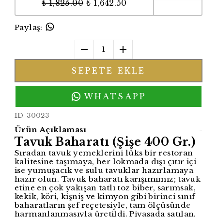
₺ 1,825.00
₺ 1,642.50
Paylaş
:
1
SEPETE EKLE
WHATSAPP
ID-30023
Ürün Açıklaması
-
Tavuk Baharatı (Şişe 400 Gr.)
Sıradan tavuk yemeklerini lüks bir restoran
kalitesine taşımaya, her lokmada dışı çıtır içi
ise yumuşacık ve sulu tavuklar hazırlamaya
hazır olun. Tavuk baharatı karışımımız; tavuk
etine en çok yakışan tatlı toz biber, sarımsak,
kekik, köri, kişniş ve kimyon gibi birinci sınıf
baharatların şef reçetesiyle, tam ölçüsünde
harmanlanmasıyla üretildi. Piyasada satılan,