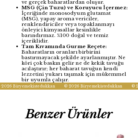
ve gerçek baharatlardan oluşur.
MSG (Çin Tuzu) ve Koruyucu İçermez:
İçeriğinde monosodyum glutamat
(MSG), yapay aroma vericiler,
renklendiriciler veya topaklanmayı
önleyici kimyasallar kesinlikle
barındırmaz. %100 doğal ve temiz
içeriklidir.
Tam Kıvamında Gurme Reçete:
Baharatların oranları birbirini
bastırmayacak şekilde ayarlanmıştır. Ne
köri çok baskın gelir ne de kekik tavuğu
acılaştırır; her baharat tavuğun kendi
lezzetini yukarı taşımak için mükemmel
bir uyumla çalışır.
2026 Biryemekistedukkan
© 2026 Biryemekistedukkan
© 20
Benzer Ürünler