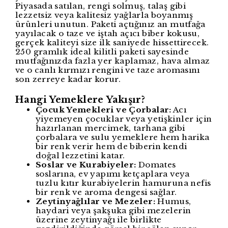
Piyasada satılan, rengi solmuş, talaş gibi
lezzetsiz veya kalitesiz yağlarla boyanmış
ürünleri unutun. Paketi açtığınız an mutfağa
yayılacak o taze ve iştah açıcı biber kokusu,
gerçek kaliteyi size ilk saniyede hissettirecek.
250 gramlık ideal kilitli paketi sayesinde
mutfağınızda fazla yer kaplamaz, hava almaz
ve o canlı kırmızı rengini ve taze aromasını
son zerreye kadar korur.
Hangi Yemeklere Yakışır?
Çocuk Yemekleri ve Çorbalar:
Acı
yiyemeyen çocuklar veya yetişkinler için
hazırlanan mercimek, tarhana gibi
çorbalara ve sulu yemeklere hem harika
bir renk verir hem de biberin kendi
doğal lezzetini katar.
Soslar ve Kurabiyeler:
Domates
soslarına, ev yapımı ketçaplara veya
tuzlu kıtır kurabiyelerin hamuruna nefis
bir renk ve aroma dengesi sağlar.
Zeytinyağlılar ve Mezeler:
Humus,
haydari veya şakşuka gibi mezelerin
üzerine zeytinyağı ile birlikte