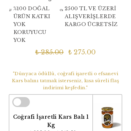
%100 DOĞAL
2500 TL VE ÜZERİ
ÜRÜN KATKI
ALIŞVERİŞLERDE
YOK
KARGO ÜCRETSİZ
KORUYUCU
YOK
₺ 285.00
₺ 275.00
Dünyaca Ödüllü Coğrafi İşaretli Balımız
"Dünyaca ödüllü, coğrafi işaretli o efsanevi
Kars balını tatmak isterseniz, kısa süreli flaş
indirimi keşfedin."
Coğrafi İşaretli Kars Balı 1
Kg