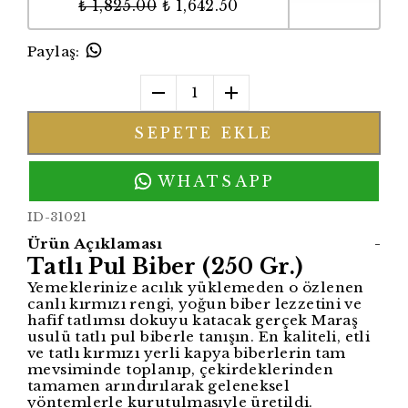
₺ 1,825.00
₺ 1,642.50
Paylaş
:
1
SEPETE EKLE
WHATSAPP
ID-31021
Ürün Açıklaması
-
Tatlı Pul Biber (250 Gr.)
Yemeklerinize acılık yüklemeden o özlenen
canlı kırmızı rengi, yoğun biber lezzetini ve
hafif tatlımsı dokuyu katacak gerçek Maraş
usulü tatlı pul biberle tanışın. En kaliteli, etli
ve tatlı kırmızı yerli kapya biberlerin tam
mevsiminde toplanıp, çekirdeklerinden
tamamen arındırılarak geleneksel
yöntemlerle kurutulmasıyle üretildi.