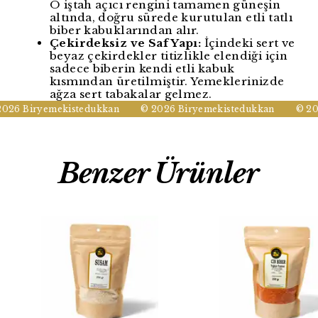
O iştah açıcı rengini tamamen güneşin
altında, doğru sürede kurutulan etli tatlı
biber kabuklarından alır.
Çekirdeksiz ve Saf Yapı:
İçindeki sert ve
beyaz çekirdekler titizlikle elendiği için
sadece biberin kendi etli kabuk
kısmından üretilmiştir. Yemeklerinizde
ağza sert tabakalar gelmez.
26 Biryemekistedukkan
© 2026 Biryemekistedukkan
© 2026
Benzer Ürünler