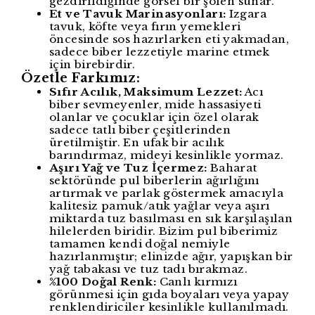
gezdirildiğinde görsel bir şölen sunar.
Et ve Tavuk Marinasyonları:
Izgara
tavuk, köfte veya fırın yemekleri
öncesinde sos hazırlarken eti yakmadan,
sadece biber lezzetiyle marine etmek
için birebirdir.
Özetle Farkımız:
Sıfır Acılık, Maksimum Lezzet:
Acı
biber sevmeyenler, mide hassasiyeti
olanlar ve çocuklar için özel olarak
sadece tatlı biber çeşitlerinden
üretilmiştir. En ufak bir acılık
barındırmaz, mideyi kesinlikle yormaz.
Aşırı Yağ ve Tuz İçermez:
Baharat
sektöründe pul biberlerin ağırlığını
artırmak ve parlak göstermek amacıyla
kalitesiz pamuk/atık yağlar veya aşırı
miktarda tuz basılması en sık karşılaşılan
hilelerden biridir. Bizim pul biberimiz
tamamen kendi doğal nemiyle
hazırlanmıştır; elinizde ağır, yapışkan bir
yağ tabakası ve tuz tadı bırakmaz.
%100 Doğal Renk:
Canlı kırmızı
görünmesi için gıda boyaları veya yapay
renklendiriciler kesinlikle kullanılmadı.