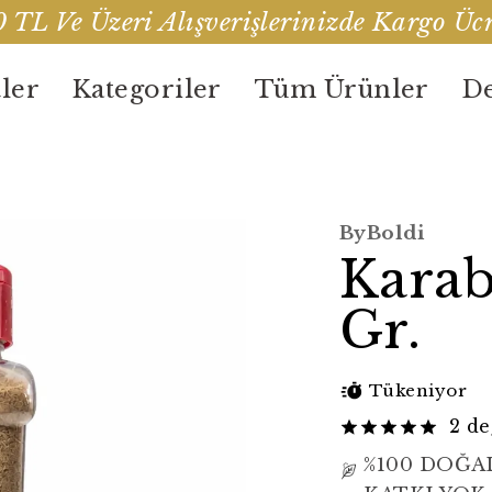
 TL Ve Üzeri Alışverişlerinizde Kargo Ücr
ler
Kategoriler
Tüm Ürünler
De
ByBoldi
Karab
Gr.
Tükeniyor
2 d
%100 DOĞA