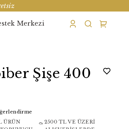
etsiz
stek Merkezi
iber Şişe 400
eğerlendirme
L ÜRÜN
2500 TL VE ÜZERİ