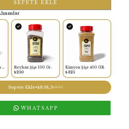
SEPETE EKLE
Alınanlar
Kiraz Biber Turşusu 1500 Gr.
Reyhan Şişe 100 Gr.
Kimyon Şişe 400 GR
₺250
₺325
Sepete Ekle
•
₺858,5
₺890
WHATSAPP