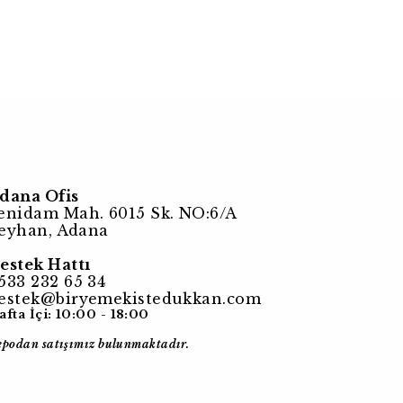
dana Ofis
enidam Mah. 6015 Sk. NO:6/A
eyhan, Adana
estek Hattı
533 232 65 34
estek@biryemekistedukkan.com
afta İçi: 10:00 - 18:00
epodan satışımız bulunmaktadır.