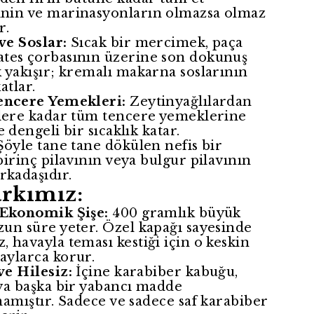
nin ve marinasyonların olmazsa olmaz
r.
ve Soslar:
Sıcak bir mercimek, paça
tes çorbasının üzerine son dokunuş
 yakışır; kremalı makarna soslarının
atlar.
encere Yemekleri:
Zeytinyağlılardan
çlere kadar tüm tencere yemeklerine
e dengeli bir sıcaklık katar.
öyle tane tane dökülen nefis bir
pirinç pilavının veya bulgur pilavının
rkadaşıdır.
arkımız:
 Ekonomik Şişe:
400 gramlık büyük
zun süre yeter. Özel kapağı sayesinde
 havayla teması kestiği için o keskin
aylarca korur.
ve Hilesiz:
İçine karabiber kabuğu,
eya başka bir yabancı madde
mamıştır. Sadece ve sadece saf karabiber