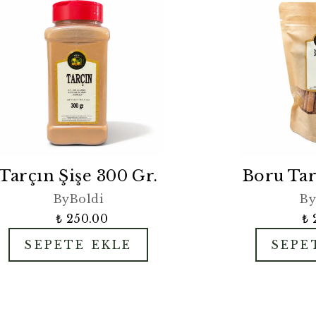
Tarçın Şişe 300 Gr.
Boru Tar
ByBoldi
By
₺ 250.00
₺ 
SEPETE EKLE
SEPE