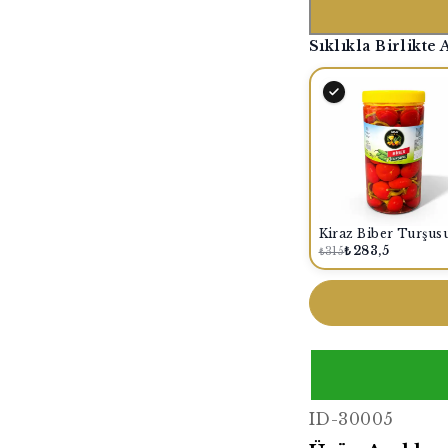
Sıklıkla Birlikte 
₺283,5
₺315
ID-30005