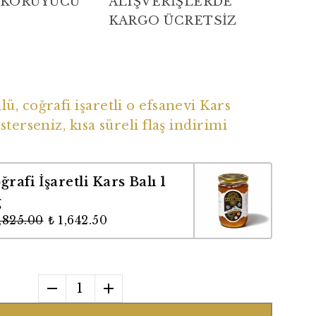
 KORUYUCU
ALIŞVERİŞLERDE
KARGO ÜCRETSİZ
ü Coğrafi İşaretli Balımız
ü, coğrafi işaretli o efsanevi Kars
sterseniz, kısa süreli flaş indirimi
ğrafi İşaretli Kars Balı 1
g
1,825.00
₺ 1,642.50
1