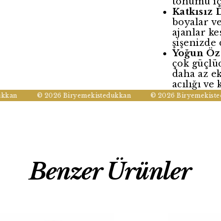
tohumu iç
Katkısız 
boyalar v
ajanlar ke
şişenizde 
Yoğun Öz
çok güçlü
daha az ek
acılığı ve 
n
© 2026 Biryemekistedukkan
© 2026 Biryemekisteduk
Benzer Ürünler