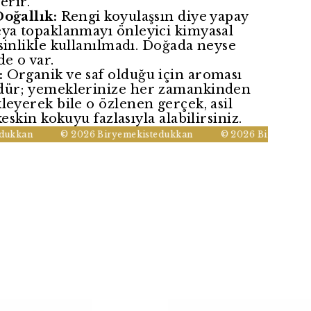
erir.
Doğallık:
Rengi koyulaşsın diye yapay
eya topaklanmayı önleyici kimyasal
sinlikle kullanılmadı. Doğada neyse
de o var.
:
Organik ve saf olduğu için aroması
dür; yemeklerinize her zamankinden
leyerek bile o özlenen gerçek, asil
keskin kokuyu fazlasıyla alabilirsiniz.
kan
© 2026 Biryemekistedukkan
© 2026 Biryemekistedu