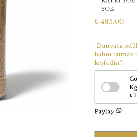
KATKI YOK
YOK
₺ 485.00
Dünyaca Ödüll
"Dünyaca ödüll
balını tatmak i
keşfedin."
Co
K
₺ 
Paylaş
: