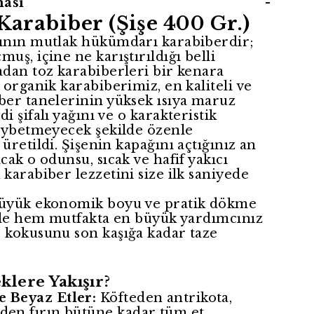
ası
-
Karabiber (Şişe 400 Gr.)
ının mutlak hükümdarı karabiberdir;
uş, içine ne karıştırıldığı belli
adan toz karabiberleri bir kenara
 organik karabiberimiz, en kaliteli ve
ber tanelerinin yüksek ısıya maruz
i şifalı yağını ve o karakteristik
kaybetmeyecek şekilde özenle
üretildi. Şişenin kapağını açtığınız an
cak o odunsu, sıcak ve hafif yakıcı
karabiber lezzetini size ilk saniyede
büyük ekonomik boyu ve pratik dökme
iyle hem mutfakta en büyük yardımcınız
 kokusunu son kaşığa kadar taze
lere Yakışır?
e Beyaz Etler:
Köfteden antrikota,
eden fırın bütüne kadar tüm et