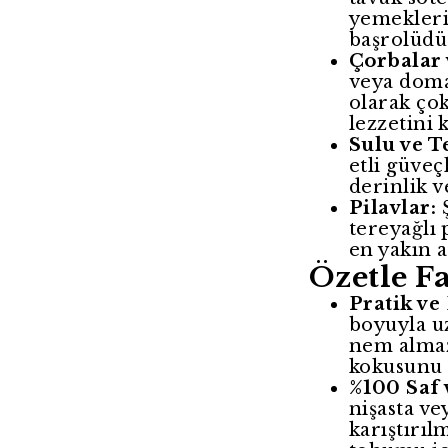
yemekleri
başrolüdü
Çorbalar 
veya doma
olarak çok
lezzetini k
Sulu ve T
etli güve
derinlik v
Pilavlar:
Ş
tereyağlı 
en yakın a
Özetle F
Pratik ve
boyuyla u
nem almaz,
kokusunu 
%100 Saf 
nişasta v
karıştırıl