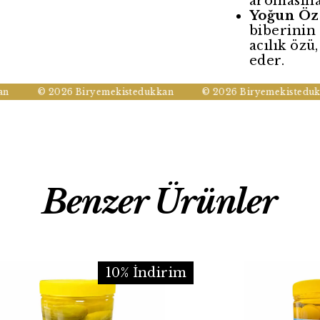
aromasına
Yoğun Öz
biberinin 
acılık özü
eder.
© 2026 Biryemekistedukkan
© 2026 Biryemekistedukkan
Benzer Ürünler
10% İndirim