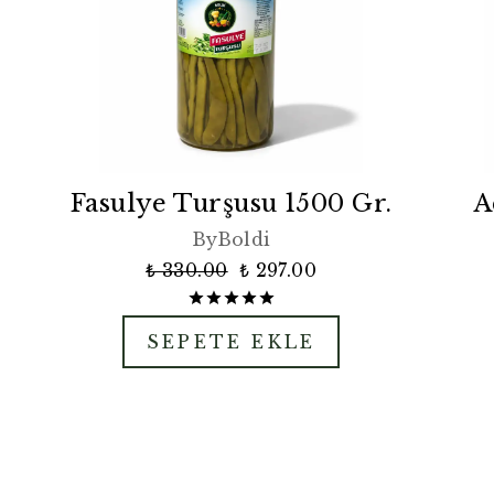
Fasulye Turşusu 1500 Gr.
A
ByBoldi
₺ 330.00
₺ 297.00
SEPETE EKLE