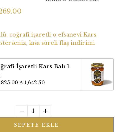
269.00
ü Coğrafi İşaretli Balımız
ü, coğrafi işaretli o efsanevi Kars
sterseniz, kısa süreli flaş indirimi
ğrafi İşaretli Kars Balı 1
g
1,825.00
₺ 1,642.50
1
SEPETE EKLE