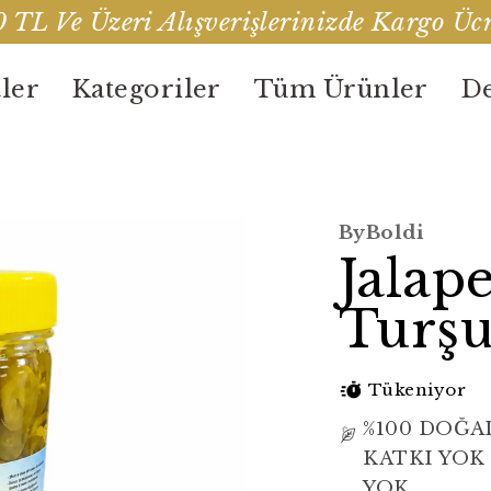
 TL Ve Üzeri Alışverişlerinizde Kargo Ücr
ler
Kategoriler
Tüm Ürünler
De
ByBoldi
Jalap
Turşu
Tükeniyor
%100 DOĞA
KATKI YOK
YOK