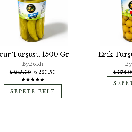
cur Turşusu 1500 Gr.
Erik Turş
ByBoldi
By
₺ 245.00
₺ 220.50
₺ 375.0
SEPE
SEPETE EKLE