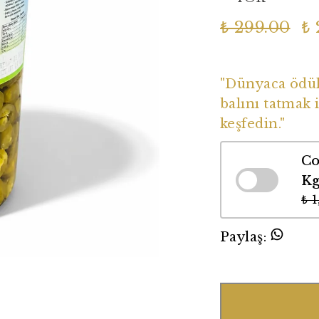
₺ 299.00
₺ 
Dünyaca Ödüll
"Dünyaca ödüll
balını tatmak i
keşfedin."
Co
K
₺ 
Paylaş
: