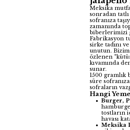
Jalapeno 
Meksika mutfağ
sonradan tatlı 
sofranıza taşı
zamanında top
biberlerimizi 
Fabrikasyon tu
sirke tadını 
unutun. Bizim 
özlenen "kütür
kıvamında de
sunar.
1500 gramlık 
süre sofranıza
sofraların vaz
Hangi Yemek
Burger, P
hamburger
tostların 
havası kat
Meksika L