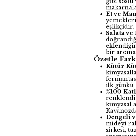
gibi soslu
makarnalar
Et ve Man
yemeklerin
eşlikçidir.
Salata ve
doğrandığ
eklendiği
bir aroma 
Özetle Fark
Kütür Küt
kimyasall
fermantas
ilk günkü e
%100 Katk
renklendi
kimyasal a
Kavanozda
Dengeli v
mideyi ra
sirkesi, t