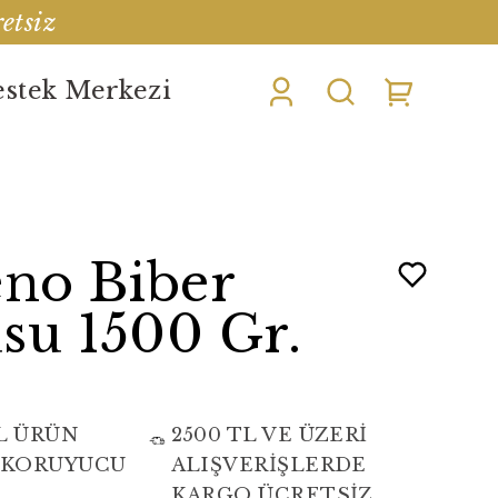
etsiz
stek Merkezi
eno Biber
su 1500 Gr.
L ÜRÜN
2500 TL VE ÜZERİ
 KORUYUCU
ALIŞVERİŞLERDE
KARGO ÜCRETSİZ