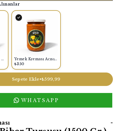
Alınanlar
Tatlı Toz Biber 250 Gr.
Yemek Kreması Acısız Cam Kavanoz 600 Gr.
₺350
Sepete Ekle
•
₺599,99
WHATSAPP
ası
-