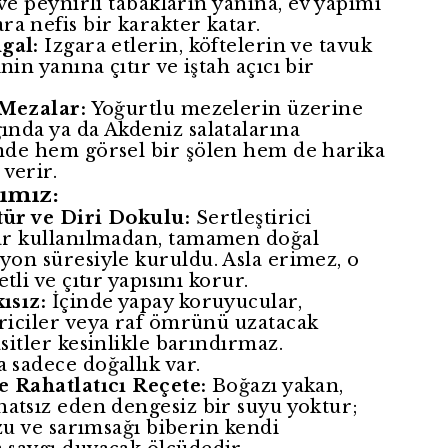
 ve peynirli tabakların yanına, ev yapımı
a nefis bir karakter katar.
gal:
Izgara etlerin, köftelerin ve tavuk
in yanına çıtır ve iştah açıcı bir
 Mezalar:
Yoğurtlu mezelerin üzerine
ında ya da Akdeniz salatalarına
nde hem görsel bir şölen hem de harika
verir.
ımız:
ür ve Diri Dokulu:
Sertleştirici
ar kullanılmadan, tamamen doğal
yon süresiyle kuruldu. Asla erimez, o
tli ve çıtır yapısını korur.
ısız:
İçinde yapay koruyucular,
riciler veya raf ömrünü uzatacak
sitler kesinlikle barındırmaz.
 sadece doğallık var.
e Rahatlatıcı Reçete:
Boğazı yakan,
hatsız eden dengesiz bir suyu yoktur;
uzu ve sarımsağı biberin kendi