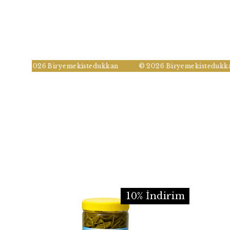
© 2026 Biryemekistedukkan
© 2026 Biryemekistedukkan
10% İndirim