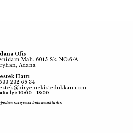
dana Ofis
enidam Mah. 6015 Sk. NO:6/A
eyhan, Adana
estek Hattı
533 232 65 34
estek@biryemekistedukkan.com
afta İçi: 10:00 - 18:00
epodan satışımız bulunmaktadır.