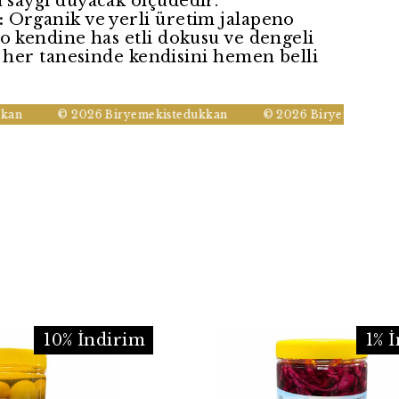
 saygı duyacak ölçüdedir.
:
Organik ve yerli üretim jalapeno
o kendine has etli dokusu ve dengeli
, her tanesinde kendisini hemen belli
© 2026 Biryemekistedukkan
© 2026 Biryemekistedukk
10% İndirim
1% 