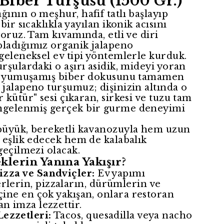
Biber Turşusu (1500 Gr.)
ının o meşhur, hafif tatlı başlayıp
bir sıcaklıkla yayılan ikonik acısını
yoruz. Tam kıvamında, etli ve diri
ladığımız organik jalapeno
geleneksel ev tipi yöntemlerle kurduk.
rşulardaki o aşırı asidik, mideyi yoran
ve yumuşamış biber dokusunu tamamen
jalapeno turşumuz; dişinizin altında o
 kütür" sesi çıkaran, sirkesi ve tuzu tam
ngelenmiş gerçek bir gurme deneyimi
büyük, bereketli kavanozuyla hem uzun
 eşlik edecek hem de kalabalık
geçilmezi olacak.
lerin Yanına Yakışır?
izza ve Sandviçler:
Ev yapımı
lerin, pizzaların, dürümlerin ve
içine en çok yakışan, onlara restoran
an imza lezzettir.
ezzetleri:
Tacos, quesadilla veya nacho