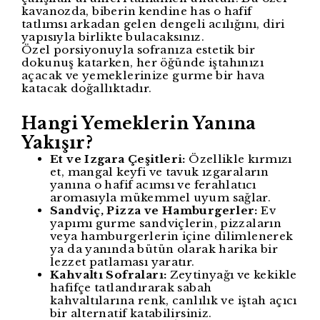
kavanozda, biberin kendine has o hafif
tatlımsı arkadan gelen dengeli acılığını, diri
yapısıyla birlikte bulacaksınız.
Özel porsiyonuyla sofranıza estetik bir
dokunuş katarken, her öğünde iştahınızı
açacak ve yemeklerinize gurme bir hava
katacak doğallıktadır.
Hangi Yemeklerin Yanına
Yakışır?
Et ve Izgara Çeşitleri:
Özellikle kırmızı
et, mangal keyfi ve tavuk ızgaraların
yanına o hafif acımsı ve ferahlatıcı
aromasıyla mükemmel uyum sağlar.
Sandviç, Pizza ve Hamburgerler:
Ev
yapımı gurme sandviçlerin, pizzaların
veya hamburgerlerin içine dilimlenerek
ya da yanında bütün olarak harika bir
lezzet patlaması yaratır.
Kahvaltı Sofraları:
Zeytinyağı ve kekikle
hafifçe tatlandırarak sabah
kahvaltılarına renk, canlılık ve iştah açıcı
bir alternatif katabilirsiniz.