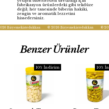
yetişen biberlerden üretildiği için
fabrikasyon ürünlerdeki gibi tekdüze
değil; her tanesinde biberin hakiki,
zengin ve aromatik lezzetini
hissedersiniz.
26 Biryemekistedukkan
© 2026 Biryemekistedukkan
© 202
Benzer Ürünler
10% İndirim
10% İ