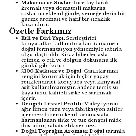
Makarna ve Soslar:
İnce kıyılarak
kremalı veya domatesli makarna
soslarına eklendiğinde, yemeğe derin bir
gurme aroması ve hafif bir sıcaklık
kazandırır.
Özetle Farkımız
Etli ve Diri Yapı:
Sertleştirici
kimyasallar kullanılmadan, tamamen
doğal fermantasyon yöntemiyle sabırla
olgunlaştırıldı. Kiraz biberler asla
erimez, o etli ve dolgun dokusunu ilk
günkü gibi korur.
%100 Katkısız ve Doğal:
Canlı kırmızı
rengini korumak için hiçbir yapay
renklendirici, koruyucu veya kimyasal
asit kullanılmamıştır. Sadece temiz su,
kaya tuzu, kaliteli sirke ve sarımsak
içerir.
Dengeli Lezzet Profili:
Mideyi yoran
ağır limon tuzu veya fabrikasyon asitler
içermez; biberin kendi aromasıyla
harmanlanan sirke ve tuz dengesi mide
dostudur, rahatsızlık vermez.
Doğal Toprağın Aroması:
Doğal tarımla