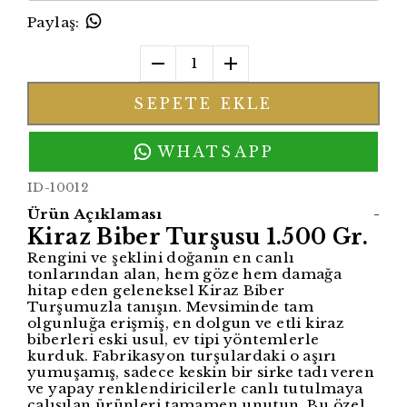
Paylaş
:
1
SEPETE EKLE
WHATSAPP
ID-10012
Ürün Açıklaması
-
Kiraz Biber Turşusu 1.500 Gr.
Rengini ve şeklini doğanın en canlı
tonlarından alan, hem göze hem damağa
hitap eden geleneksel Kiraz Biber
Turşumuzla tanışın. Mevsiminde tam
olgunluğa erişmiş, en dolgun ve etli kiraz
biberleri eski usul, ev tipi yöntemlerle
kurduk. Fabrikasyon turşulardaki o aşırı
yumuşamış, sadece keskin bir sirke tadı veren
ve yapay renklendiricilerle canlı tutulmaya
çalışılan ürünleri tamamen unutun. Bu özel