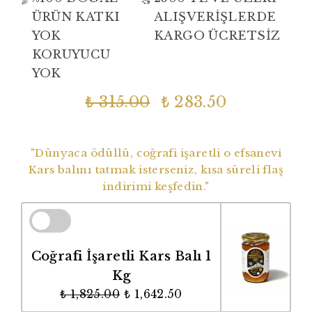
ÜRÜN KATKI
ALIŞVERİŞLERDE
YOK
KARGO ÜCRETSİZ
KORUYUCU
YOK
₺ 315.00
₺ 283.50
Dünyaca Ödüllü Coğrafi İşaretli Balımız
"Dünyaca ödüllü, coğrafi işaretli o efsanevi
Kars balını tatmak isterseniz, kısa süreli flaş
indirimi keşfedin."
Coğrafi İşaretli Kars Balı 1
Kg
₺ 1,825.00
₺ 1,642.50