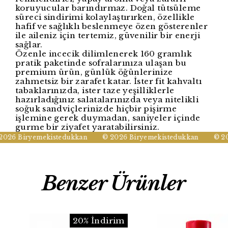
koruyucular barındırmaz. Doğal tütsüleme
süreci sindirimi kolaylaştırırken, özellikle
hafif ve sağlıklı beslenmeye özen gösterenler
ile aileniz için tertemiz, güvenilir bir enerji
sağlar.
Özenle incecik dilimlenerek 160 gramlık
pratik paketinde sofralarınıza ulaşan bu
premium ürün, günlük öğünlerinize
zahmetsiz bir zarafet katar. İster fit kahvaltı
tabaklarınızda, ister taze yeşilliklerle
hazırladığınız salatalarınızda veya nitelikli
soğuk sandviçlerinizde hiçbir pişirme
işlemine gerek duymadan, saniyeler içinde
gurme bir ziyafet yaratabilirsiniz.
026 Biryemekistedukkan
© 2026 Biryemekistedukkan
© 202
Benzer Ürünler
20% İndirim