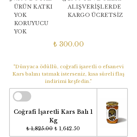
ÜRÜN KATKI
ALIŞVERİŞLERDE
YOK
KARGO ÜCRETSİZ
KORUYUCU
YOK
₺ 300.00
Dünyaca Ödüllü Coğrafi İşaretli Balımız
"Dünyaca ödüllü, coğrafi işaretli o efsanevi
Kars balını tatmak isterseniz, kısa süreli flaş
indirimi keşfedin."
Coğrafi İşaretli Kars Balı 1
Kg
₺ 1,825.00
₺ 1,642.50