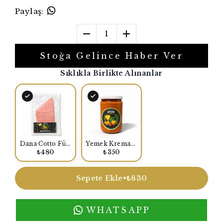
Paylaş
:
1
Stoğa Gelince Haber Ver
Sıklıkla Birlikte Alınanlar
Dana Cotto Füme 160 Gr.
Yemek Kreması Acısız Cam Kavanoz 600 Gr.
₺480
₺350
Sepete Ekle
•
₺830
WHATSAPP