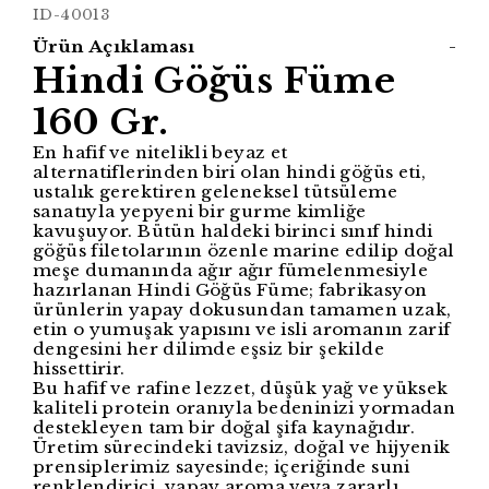
ID-40013
Ürün Açıklaması
-
Hindi Göğüs Füme
160 Gr.
En hafif ve nitelikli beyaz et
alternatiflerinden biri olan hindi göğüs eti,
ustalık gerektiren geleneksel tütsüleme
sanatıyla yepyeni bir gurme kimliğe
kavuşuyor. Bütün haldeki birinci sınıf hindi
göğüs filetolarının özenle marine edilip doğal
meşe dumanında ağır ağır fümelenmesiyle
hazırlanan Hindi Göğüs Füme; fabrikasyon
ürünlerin yapay dokusundan tamamen uzak,
etin o yumuşak yapısını ve isli aromanın zarif
dengesini her dilimde eşsiz bir şekilde
hissettirir.
Bu hafif ve rafine lezzet, düşük yağ ve yüksek
kaliteli protein oranıyla bedeninizi yormadan
destekleyen tam bir doğal şifa kaynağıdır.
Üretim sürecindeki tavizsiz, doğal ve hijyenik
prensiplerimiz sayesinde; içeriğinde suni
renklendirici, yapay aroma veya zararlı