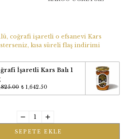
ü Coğrafi İşaretli Balımız
ü, coğrafi işaretli o efsanevi Kars
sterseniz, kısa süreli flaş indirimi
ğrafi İşaretli Kars Balı 1
g
1,825.00
₺ 1,642.50
1
SEPETE EKLE