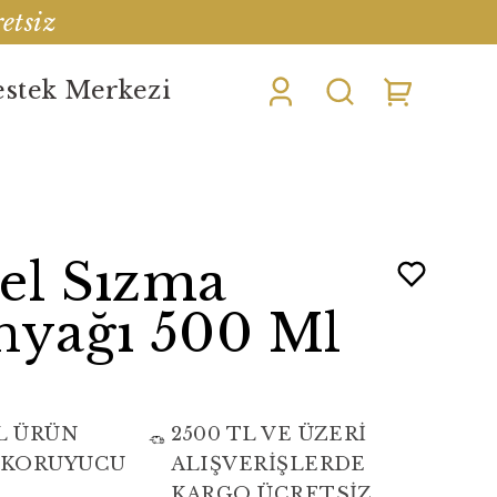
etsiz
stek Merkezi
el Sızma
nyağı 500 Ml
L ÜRÜN
2500 TL VE ÜZERİ
 KORUYUCU
ALIŞVERİŞLERDE
KARGO ÜCRETSİZ