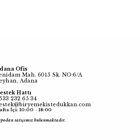
dana Ofis
enidam Mah. 6015 Sk. NO:6/A
eyhan, Adana
estek Hattı
533 232 65 34
estek@biryemekistedukkan.com
afta İçi: 10:00 - 18:00
epodan satışımız bulunmaktadır.