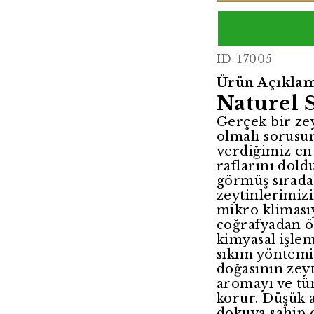
ID-17005
Ürün Açıklam
Naturel 
Gerçek bir zeyt
olmalı sorusu
verdiğimiz en 
raflarını dold
görmüş sırada
zeytinlerimizi
mikro klimasıy
coğrafyadan ö
kimyasal işl
sıkım yöntemiy
doğasının zey
aromayı ve tüm
korur. Düşük a
dokuya sahip 