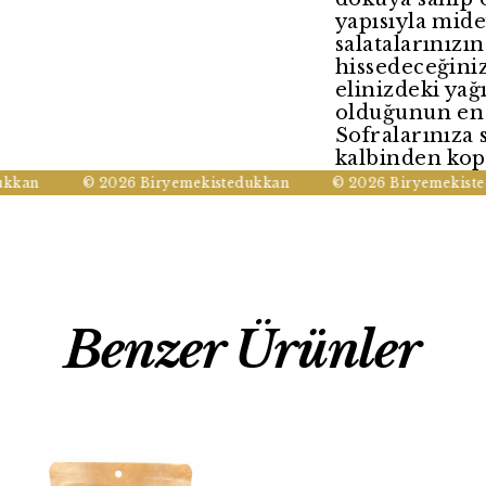
yapısıyla mid
salatalarınızı
hissedeceğiniz 
elinizdeki yağ
olduğunun en 
Sofralarınıza 
kalbinden kopu
an
© 2026 Biryemekistedukkan
© 2026 Biryemekistedu
Benzer Ürünler