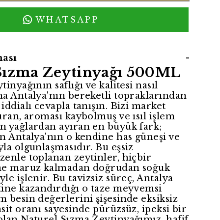
WHATSAPP
ası
-
Sızma Zeytinyağı 500ML
inyağının saflığı ve kalitesi nasıl
na Antalya'nın bereketli topraklarından
iddialı cevapla tanışın. Bizi market
uran, aroması kaybolmuş ve ısıl işlem
n yağlardan ayıran en büyük fark;
n Antalya'nın o kendine has güneşi ve
la olgunlaşmasıdır. Bu eşsiz
zenle toplanan zeytinler, hiçbir
eme maruz kalmadan doğrudan soğuk
le işlenir. Bu tavizsiz süreç, Antalya
tine kazandırdığı o taze meyvemsi
 besin değerlerini şişesinde eksiksiz
sit oranı sayesinde pürüzsüz, ipeksi bir
olan Naturel Sızma Zeytinyağımız, hafif