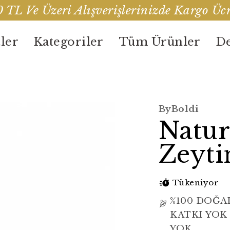
 TL Ve Üzeri Alışverişlerinizde Kargo Ücr
ler
Kategoriler
Tüm Ürünler
De
ByBoldi
Natur
Zeyti
Tükeniyor
%100 DOĞA
KATKI YOK
YOK