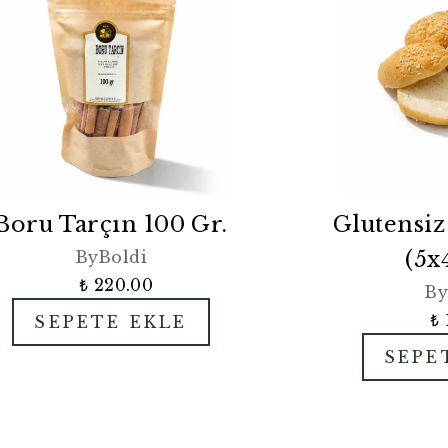
Boru Tarçın 100 Gr.
Glutensiz
(5x
ByBoldi
₺ 220.00
By
₺ 
SEPETE EKLE
SEPE