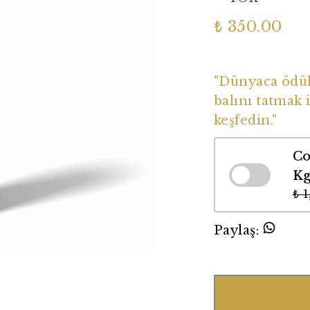
₺ 350.00
Dünyaca Ödüll
"Dünyaca ödüll
balını tatmak i
keşfedin."
Co
K
₺ 
Paylaş
: