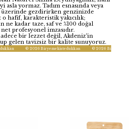
eyi asla yormaz. Tadım esnasında veya
n üzerinde gezdirirken genzinizde
o hafif, karakteristik yakıcılık;
ın ne kadar taze, saf ve %100 doğal
net profesyonel imzasıdır.
sadece bir lezzet değil, Akdeniz'in
p gelen tavizsiz bir kalite sunuyoruz.
kkan
© 2026 Biryemekistedukkan
© 2026 Biryemekiste