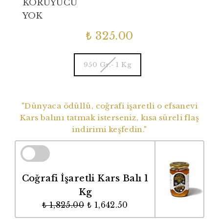
KORUYUCU
YOK
₺ 325.00
950 Gr.- 1 Kg
Dünyaca Ödüllü Coğrafi İşaretli Balımız
"Dünyaca ödüllü, coğrafi işaretli o efsanevi
Kars balını tatmak isterseniz, kısa süreli flaş
indirimi keşfedin."
Coğrafi İşaretli Kars Balı 1
Kg
₺ 1,825.00
₺ 1,642.50