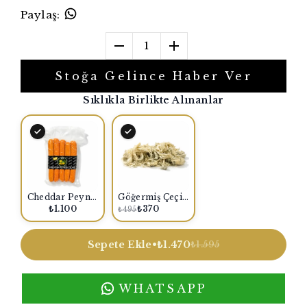
Paylaş
:
1
Stoğa Gelince Haber Ver
Sıklıkla Birlikte Alınanlar
Cheddar Peynirli Sosis 5'li 500 Gr.
Göğermiş Çeçil Peyniri 500 Gr.
₺1.100
₺370
₺495
Sepete Ekle
•
₺1.470
₺1.595
WHATSAPP