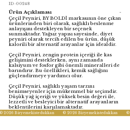
ID-00248
Ürün Açıklaması
-
Çeçil Peyniri, BY BOLDİ markasının öne çıkan
ürünlerinden biri olarak, sağlıklı beslenme
anlayışını destekleyen bir seçenek
sunmaktadır. Yağsız yapısı sayesinde, diyet
peyniri olarak tercih edilen bu ürün, düşük
kalorili bir alternatif arayanlar için idealdir.
Çeçil Peyniri, zengin protein içeriği ile kas
gelişimini desteklerken, aynı zamanda
kalsiyum ve fosfor gibi önemli mineralleri de
barındırır. Bu özellikleri, kemik sağlığını
güçlendirmeye yardımcı olur.
Çeçil Peyniri, sağlıklı yaşam tarzını
benimseyenler için mükemmel bir seçimdir.
Düşük yağ içeriği ve yüksek besin değeri ile,
lezzetli ve besleyici bir alternatif arayanların
beklentilerini karşılamaktadır.
 2026 Biryemekistedukkan
© 2026 Biryemekistedukkan
© 2