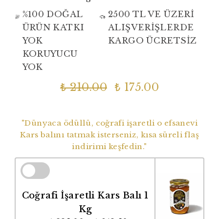
%100 DOĞAL
2500 TL VE ÜZERİ
ÜRÜN KATKI
ALIŞVERİŞLERDE
YOK
KARGO ÜCRETSİZ
KORUYUCU
YOK
₺ 210.00
₺ 175.00
Dünyaca Ödüllü Coğrafi İşaretli Balımız
"Dünyaca ödüllü, coğrafi işaretli o efsanevi
Kars balını tatmak isterseniz, kısa süreli flaş
indirimi keşfedin."
Coğrafi İşaretli Kars Balı 1
Kg