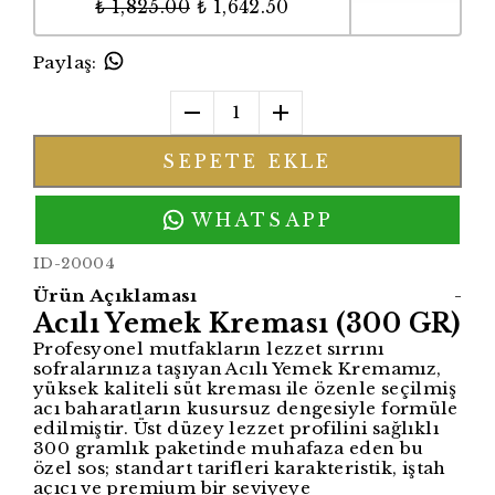
₺ 1,825.00
₺ 1,642.50
Paylaş
:
1
SEPETE EKLE
WHATSAPP
ID-20004
Ürün Açıklaması
-
Acılı Yemek Kreması (300 GR)
Profesyonel mutfakların lezzet sırrını
sofralarınıza taşıyan Acılı Yemek Kremamız,
yüksek kaliteli süt kreması ile özenle seçilmiş
acı baharatların kusursuz dengesiyle formüle
edilmiştir. Üst düzey lezzet profilini sağlıklı
300 gramlık paketinde muhafaza eden bu
özel sos; standart tarifleri karakteristik, iştah
açıcı ve premium bir seviyeye