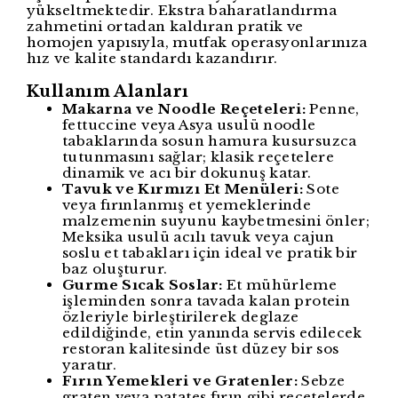
yükseltmektedir. Ekstra baharatlandırma
zahmetini ortadan kaldıran pratik ve
homojen yapısıyla, mutfak operasyonlarınıza
hız ve kalite standardı kazandırır.
Kullanım Alanları
Makarna ve Noodle Reçeteleri:
Penne,
fettuccine veya Asya usulü noodle
tabaklarında sosun hamura kusursuzca
tutunmasını sağlar; klasik reçetelere
dinamik ve acı bir dokunuş katar.
Tavuk ve Kırmızı Et Menüleri:
Sote
veya fırınlanmış et yemeklerinde
malzemenin suyunu kaybetmesini önler;
Meksika usulü acılı tavuk veya cajun
soslu et tabakları için ideal ve pratik bir
baz oluşturur.
Gurme Sıcak Soslar:
Et mühürleme
işleminden sonra tavada kalan protein
özleriyle birleştirilerek deglaze
edildiğinde, etin yanında servis edilecek
restoran kalitesinde üst düzey bir sos
yaratır.
Fırın Yemekleri ve Gratenler:
Sebze
graten veya patates fırın gibi reçetelerde