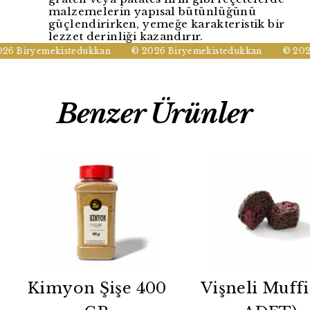
malzemelerin yapısal bütünlüğünü
güçlendirirken, yemeğe karakteristik bir
lezzet derinliği kazandırır.
6 Biryemekistedukkan
© 2026 Biryemekistedukkan
© 2026
Benzer Ürünler
Kimyon Şişe 400
Vişneli Muffi