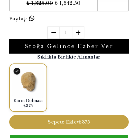
₺ 1,825.00
₺ 1,642.50
Paylaş
:
1
Stoğa Gelince Haber Ver
Sıklıkla Birlikte Alınanlar
Karın Dolması
₺375
Sepete Ekle
•
₺375