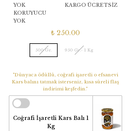
YOK
KARGO ÜCRETSİZ
KORUYUCU
YOK
₺ 250.00
500 Gr.
950 Gr.- 1 Kg
Dünyaca Ödüllü Coğrafi İşaretli Balımız
"Dünyaca ödüllü, coğrafi işaretli o efsanevi
Kars balını tatmak isterseniz, kısa süreli flaş
indirimi keşfedin."
Coğrafi İşaretli Kars Balı 1
Kg