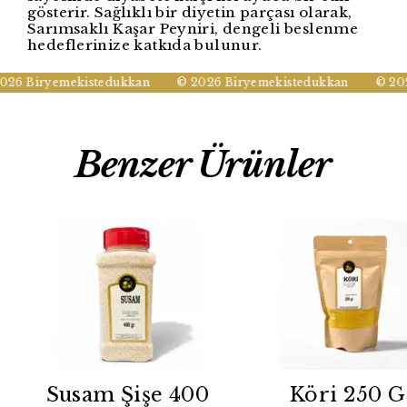
gösterir. Sağlıklı bir diyetin parçası olarak,
Sarımsaklı Kaşar Peyniri, dengeli beslenme
hedeflerinize katkıda bulunur.
26 Biryemekistedukkan
© 2026 Biryemekistedukkan
© 202
Benzer Ürünler
Susam Şişe 400
Köri 250 G