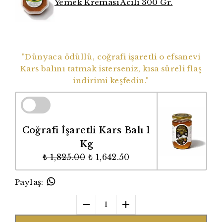
Yemek Kreması Acılı 300 Gr.
Dünyaca Ödüllü Coğrafi İşaretli Balımız
"Dünyaca ödüllü, coğrafi işaretli o efsanevi
Kars balını tatmak isterseniz, kısa süreli flaş
indirimi keşfedin."
Coğrafi İşaretli Kars Balı 1
Kg
₺ 1,825.00
₺ 1,642.50
Paylaş
:
1