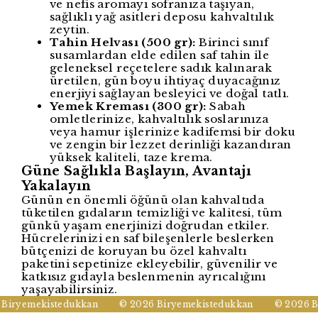
ve nefis aromayı sofranıza taşıyan,
sağlıklı yağ asitleri deposu kahvaltılık
zeytin.
Tahin Helvası (500 gr):
Birinci sınıf
susamlardan elde edilen saf tahin ile
geleneksel reçetelere sadık kalınarak
üretilen, gün boyu ihtiyaç duyacağınız
enerjiyi sağlayan besleyici ve doğal tatlı.
Yemek Kreması (300 gr):
Sabah
omletlerinize, kahvaltılık soslarınıza
veya hamur işlerinize kadifemsi bir doku
ve zengin bir lezzet derinliği kazandıran
yüksek kaliteli, taze krema.
Güne Sağlıkla Başlayın, Avantajı
Yakalayın
Günün en önemli öğünü olan kahvaltıda
tüketilen gıdaların temizliği ve kalitesi, tüm
günkü yaşam enerjinizi doğrudan etkiler.
Hücrelerinizi en saf bileşenlerle beslerken
bütçenizi de koruyan bu özel kahvaltı
paketini sepetinize ekleyebilir, güvenilir ve
katkısız gıdayla beslenmenin ayrıcalığını
yaşayabilirsiniz.
iryemekistedukkan
© 2026 Biryemekistedukkan
© 2026 Bi