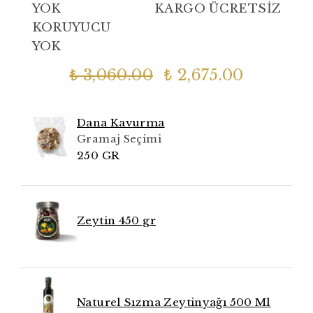
YOK
KARGO ÜCRETSİZ
KORUYUCU
YOK
₺ 3,060.00
₺ 2,675.00
Dana Kavurma
Gramaj Seçimi
250 GR
Zeytin 450 gr
Naturel Sızma Zeytinyağı 500 Ml