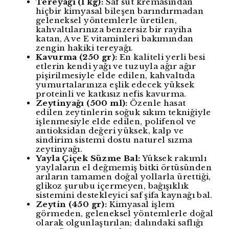
Tereyağı (1 kg):
Saf süt kremasından
hiçbir kimyasal bileşen barındırmadan
geleneksel yöntemlerle üretilen,
kahvaltılarınıza benzersiz bir rayiha
katan, A ve E vitaminleri bakımından
zengin hakiki tereyağı.
Kavurma (250 gr):
En kaliteli yerli besi
etlerin kendi yağı ve tuzuyla ağır ağır
pişirilmesiyle elde edilen, kahvaltıda
yumurtalarınıza eşlik edecek yüksek
proteinli ve katkısız nefis kavurma.
Zeytinyağı (500 ml):
Özenle hasat
edilen zeytinlerin soğuk sıkım tekniğiyle
işlenmesiyle elde edilen, polifenol ve
antioksidan değeri yüksek, kalp ve
sindirim sistemi dostu naturel sızma
zeytinyağı.
Yayla Çiçek Süzme Bal:
Yüksek rakımlı
yaylaların el değmemiş bitki örtüsünden
arıların tamamen doğal yollarla ürettiği,
glikoz şurubu içermeyen, bağışıklık
sistemini destekleyici saf şifa kaynağı bal.
Zeytin (450 gr):
Kimyasal işlem
görmeden, geleneksel yöntemlerle doğal
olarak olgunlaştırılan; dalındaki saflığı