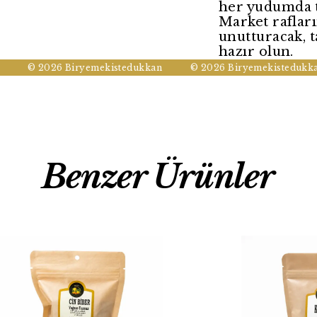
her yudumda t
Market raflar
unutturacak, t
hazır olun.
© 2026 Biryemekistedukkan
© 2026 Biryemekistedukkan
Benzer Ürünler