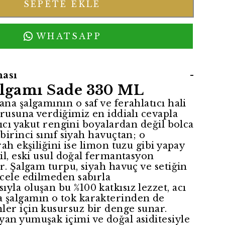
SEPETE EKLE
WHATSAPP
ası
-
lgamı Sade 330 ML
na şalgamının o saf ve ferahlatıcı hali
orusuna verdiğimiz en iddialı cevapla
lıcı yakut rengini boyalardan değil bolca
birinci sınıf siyah havuçtan; o
rah ekşiliğini ise limon tuzu gibi yapay
il, eski usul doğal fermantasyon
r. Şalgam turpu, siyah havuç ve setiğin
acele edilmeden sabırla
la oluşan bu %100 katkısız lezzet, acı
şalgamın o tok karakterinden de
er için kusursuz bir denge sunar.
an yumuşak içimi ve doğal asiditesiyle