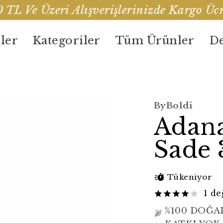
 TL Ve Üzeri Alışverişlerinizde Kargo Ücr
ler
Kategoriler
Tüm Ürünler
De
ByBoldi
Adana
Sade
Tükeniyor
1 d
%100 DOĞA