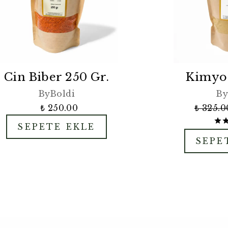
Cin Biber 250 Gr.
Kimyon
ByBoldi
By
₺ 250.00
₺ 325.0
SEPETE EKLE
SEPE