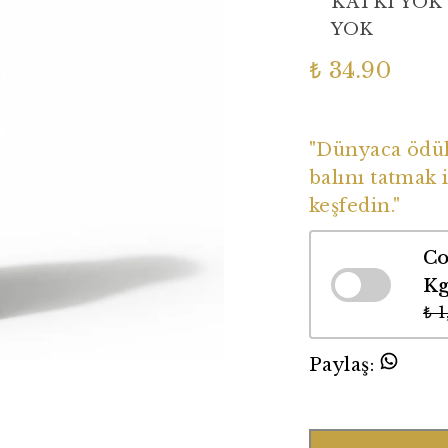
KATKI YOK
YOK
₺ 34.90
Dünyaca Ödüll
"Dünyaca ödüll
balını tatmak i
keşfedin."
Co
K
₺ 
Paylaş
: