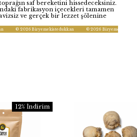
oprağın saf bereketini hissedeceksiniz.
ındaki fabrikasyon içecekleri tamamen
avizsiz ve gerçek bir lezzet şölenine
© 2026 Biryemekistedukkan
© 2026 Biryemekistedukka
12% İndirim