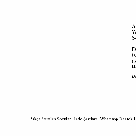
A
Y
S
D
0
d
H
D
Sıkça Sorulan Sorular
İade Şartları
Whatsapp Destek H