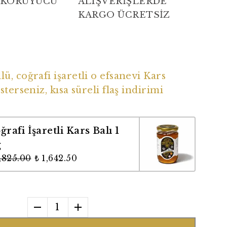
 KORUYUCU
ALIŞVERİŞLERDE
KARGO ÜCRETSİZ
ü Coğrafi İşaretli Balımız
ü, coğrafi işaretli o efsanevi Kars
sterseniz, kısa süreli flaş indirimi
ğrafi İşaretli Kars Balı 1
g
1,825.00
₺ 1,642.50
1