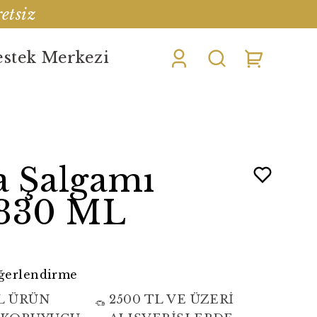
etsiz
stek Merkezi
 Şalgamı
 330 ML
eğerlendirme
L ÜRÜN
2500 TL VE ÜZERİ