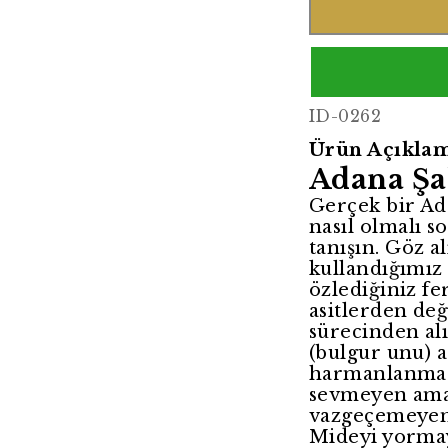
ID-0262
Ürün Açıklam
Adana Şa
Gerçek bir Ada
nasıl olmalı s
tanışın. Göz a
kullandığımız 
özlediğiniz fe
asitlerden değ
sürecinden alı
(bulgur unu) 
harmanlanmasıy
sevmeyen ama 
vazgeçemeyenl
Mideyi yormay