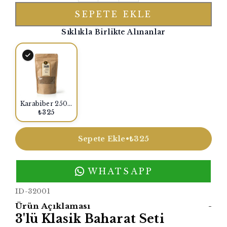
SEPETE EKLE
Sıklıkla Birlikte Alınanlar
Karabiber 250 Gr.
₺325
Sepete Ekle
•
₺325
WHATSAPP
ID-32001
Ürün Açıklaması
-
3'lü Klasik Baharat Seti