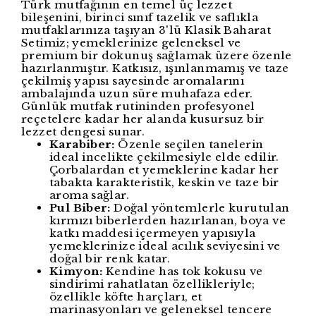
Türk mutfağının en temel üç lezzet
bileşenini, birinci sınıf tazelik ve saflıkla
mutfaklarınıza taşıyan 3'lü Klasik Baharat
Setimiz; yemeklerinize geleneksel ve
premium bir dokunuş sağlamak üzere özenle
hazırlanmıştır. Katkısız, ışınlanmamış ve taze
çekilmiş yapısı sayesinde aromalarını
ambalajında uzun süre muhafaza eder.
Günlük mutfak rutininden profesyonel
reçetelere kadar her alanda kusursuz bir
lezzet dengesi sunar.
Karabiber:
Özenle seçilen tanelerin
ideal incelikte çekilmesiyle elde edilir.
Çorbalardan et yemeklerine kadar her
tabakta karakteristik, keskin ve taze bir
aroma sağlar.
Pul Biber:
Doğal yöntemlerle kurutulan
kırmızı biberlerden hazırlanan, boya ve
katkı maddesi içermeyen yapısıyla
yemeklerinize ideal acılık seviyesini ve
doğal bir renk katar.
Kimyon:
Kendine has tok kokusu ve
sindirimi rahatlatan özellikleriyle;
özellikle köfte harçları, et
marinasyonları ve geleneksel tencere