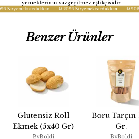
yemeklerinin vazgeçilmez eşlikçisidir.
6 Biryemekistedukkan
© 2026 Biryemekistedukkan
© 2026 
Benzer Ürünler
Glutensiz Roll
Boru Tarçın
Ekmek (5x40 Gr)
Gr.
ByBoldi
ByBoldi