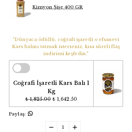
Kimyon Şişe 400 GR
Dünyaca Ödüllü Coğrafi İşaretli Balımız
"Dünyaca ödüllü, coğrafi işaretli o efsanevi
Kars balını tatmak isterseniz, kısa süreli flaş
indirimi keşfedin."
Coğrafi İşaretli Kars Balı 1
Kg
₺ 1,825.00
₺ 1,642.50
Paylaş
:
1