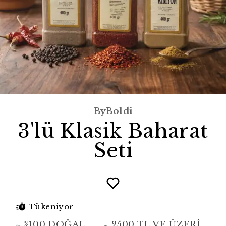
ByBoldi
3'lü Klasik Baharat
Seti
Tükeniyor
%100 DOĞAL
2500 TL VE ÜZERİ