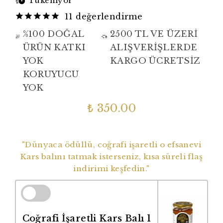
Tükeniyor
11 değerlendirme
%100 DOĞAL
2500 TL VE ÜZERİ
ÜRÜN KATKI
ALIŞVERİŞLERDE
YOK
KARGO ÜCRETSİZ
KORUYUCU
YOK
₺ 350.00
Dünyaca Ödüllü Coğrafi İşaretli Balımız
"Dünyaca ödüllü, coğrafi işaretli o efsanevi
Kars balını tatmak isterseniz, kısa süreli flaş
indirimi keşfedin."
Coğrafi İşaretli Kars Balı 1