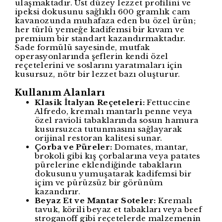
ulaşmaktadır. Üst düzey lezzet profilini ve
ipeksi dokusunu sağlıklı 600 gramlık cam
kavanozunda muhafaza eden bu özel ürün;
her türlü yemeğe kadifemsi bir kıvam ve
premium bir standart kazandırmaktadır.
Sade formülü sayesinde, mutfak
operasyonlarında şeflerin kendi özel
reçetelerini ve soslarını yaratmaları için
kusursuz, nötr bir lezzet bazı oluşturur.
Kullanım Alanları
Klasik İtalyan Reçeteleri:
Fettuccine
Alfredo, kremalı mantarlı penne veya
özel ravioli tabaklarında sosun hamura
kusursuzca tutunmasını sağlayarak
orijinal restoran kalitesi sunar.
Çorba ve Püreler:
Domates, mantar,
brokoli gibi kış çorbalarına veya patates
pürelerine eklendiğinde tabakların
dokusunu yumuşatarak kadifemsi bir
içim ve pürüzsüz bir görünüm
kazandırır.
Beyaz Et ve Mantar Soteler:
Kremalı
tavuk, körili beyaz et tabakları veya beef
stroganoff gibi reçetelerde malzemenin