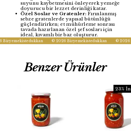
suyunu kaybetmesini önleyerek yemeğe
doyurucu bir lezzet derinliği katar.
Özel Soslar ve Gratenler:
Fırınlanmış
sebze gratenlerde yapısal bütünlüğü
güçlendirirken; et mühürleme sonrası
tavada hazırlanan özel şef sosları için
ideal, kıvamlı bir baz oluşturur.
 Biryemekistedukkan
© 2026 Biryemekistedukkan
© 2026 B
Benzer Ürünler
23% İ