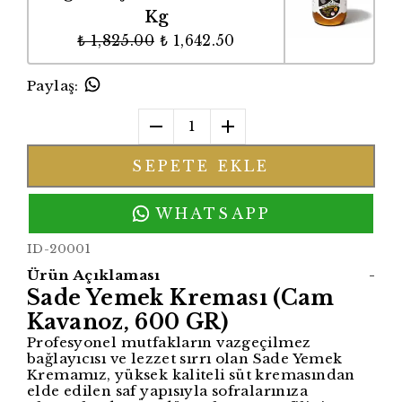
Kg
₺ 1,825.00
₺ 1,642.50
Paylaş
:
1
SEPETE EKLE
WHATSAPP
ID-20001
Ürün Açıklaması
-
Sade Yemek Kreması (Cam
Kavanoz, 600 GR)
Profesyonel mutfakların vazgeçilmez
bağlayıcısı ve lezzet sırrı olan Sade Yemek
Kremamız, yüksek kaliteli süt kremasından
elde edilen saf yapısıyla sofralarınıza