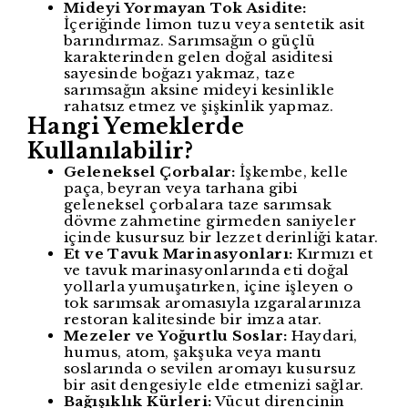
Mideyi Yormayan Tok Asidite:
İçeriğinde limon tuzu veya sentetik asit
barındırmaz. Sarımsağın o güçlü
karakterinden gelen doğal asiditesi
sayesinde boğazı yakmaz, taze
sarımsağın aksine mideyi kesinlikle
rahatsız etmez ve şişkinlik yapmaz.
Hangi Yemeklerde
Kullanılabilir?
Geleneksel Çorbalar:
İşkembe, kelle
paça, beyran veya tarhana gibi
geleneksel çorbalara taze sarımsak
dövme zahmetine girmeden saniyeler
içinde kusursuz bir lezzet derinliği katar.
Et ve Tavuk Marinasyonları:
Kırmızı et
ve tavuk marinasyonlarında eti doğal
yollarla yumuşatırken, içine işleyen o
tok sarımsak aromasıyla ızgaralarınıza
restoran kalitesinde bir imza atar.
Mezeler ve Yoğurtlu Soslar:
Haydari,
humus, atom, şakşuka veya mantı
soslarında o sevilen aromayı kusursuz
bir asit dengesiyle elde etmenizi sağlar.
Bağışıklık Kürleri:
Vücut direncinin