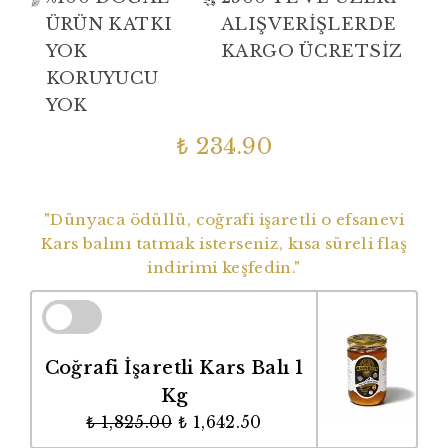
ÜRÜN KATKI
ALIŞVERİŞLERDE
YOK
KARGO ÜCRETSİZ
KORUYUCU
YOK
₺ 234.90
Dünyaca Ödüllü Coğrafi İşaretli Balımız
"Dünyaca ödüllü, coğrafi işaretli o efsanevi
Kars balını tatmak isterseniz, kısa süreli flaş
indirimi keşfedin."
Coğrafi İşaretli Kars Balı 1
Kg
₺ 1,825.00
₺ 1,642.50