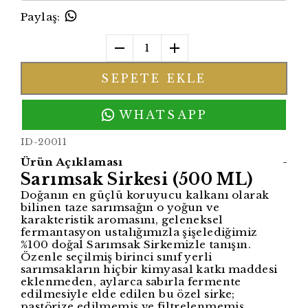
Paylaş
:
1
SEPETE EKLE
WHATSAPP
ID-20011
Ürün Açıklaması
-
Sarımsak Sirkesi (500 ML)
Doğanın en güçlü koruyucu kalkanı olarak
bilinen taze sarımsağın o yoğun ve
karakteristik aromasını, geleneksel
fermantasyon ustalığımızla şişelediğimiz
%100 doğal Sarımsak Sirkemizle tanışın.
Özenle seçilmiş birinci sınıf yerli
sarımsakların hiçbir kimyasal katkı maddesi
eklenmeden, aylarca sabırla fermente
edilmesiyle elde edilen bu özel sirke;
pastörize edilmemiş ve filtrelenmemiş