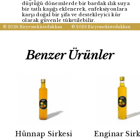
düştüğü dönemlerde bir bardak ılık suya
bir tatlı kaşığı eklenerek, enfeksiyonlara
karşı doğal bir şifa ve destekleyici kür
olarak güvenle tüketilebilir.
© 2026 Biryemekistedukkan
© 2026 Biryemekistedukkan
©
Benzer Ürünler
Hünnap Sirkesi
Enginar Sirk