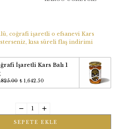
ü Coğrafi İşaretli Balımız
ü, coğrafi işaretli o efsanevi Kars
sterseniz, kısa süreli flaş indirimi
ğrafi İşaretli Kars Balı 1
g
1,825.00
₺ 1,642.50
1
SEPETE EKLE