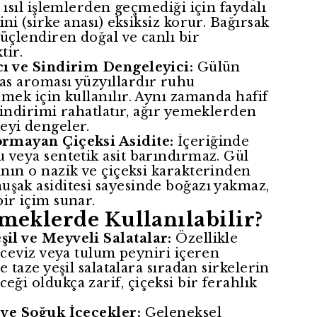
i ısıl işlemlerden geçmediği için faydalı
ini (sirke anası) eksiksiz korur. Bağırsak
güçlendiren doğal ve canlı bir
tir.
cı ve Sindirim Dengeleyici:
Gülün
as aroması yüzyıllardır ruhu
rmek için kullanılır. Aynı zamanda hafif
sindirimi rahatlatır, ağır yemeklerden
eyi dengeler.
rmayan Çiçeksi Asidite:
İçeriğinde
 veya sentetik asit barındırmaz. Gül
nın o nazik ve çiçeksi karakterinden
uşak asiditesi sayesinde boğazı yakmaz,
ir içim sunar.
meklerde Kullanılabilir?
il ve Meyveli Salatalar:
Özellikle
, ceviz veya tulum peyniri içeren
ve taze yeşil salatalara sıradan sirkelerin
ği oldukça zarif, çiçeksi bir ferahlık
 ve Soğuk İçecekler:
Geleneksel