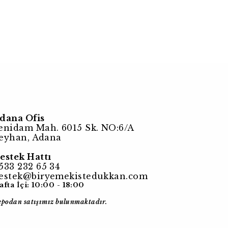
dana Ofis
enidam Mah. 6015 Sk. NO:6/A
eyhan, Adana
estek Hattı
533 232 65 34
estek@biryemekistedukkan.com
afta İçi: 10:00 - 18:00
epodan satışımız bulunmaktadır.