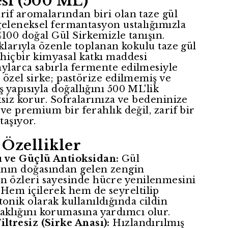
esi (500 ML)
rif aromalarından biri olan taze gül
geleneksel fermantasyon ustalığımızla
%100 doğal Gül Sirkemizle tanışın.
ıklarıyla özenle toplanan kokulu taze gül
 hiçbir kimyasal katkı maddesi
ylarca sabırla fermente edilmesiyle
 özel sirke; pastörize edilmemiş ve
 yapısıyla doğallığını 500 ML'lik
ksiz korur. Sofralarınıza ve bedeninize
 ve premium bir ferahlık değil, zarif bir
taşıyor.
 Özellikler
u ve Güçlü Antioksidan:
Gül
ının doğasından gelen zengin
an özleri sayesinde hücre yenilenmesini
 Hem içilerek hem de seyreltilip
tonik olarak kullanıldığında cildin
aklığını korumasına yardımcı olur.
iltresiz (Sirke Anası):
Hızlandırılmış