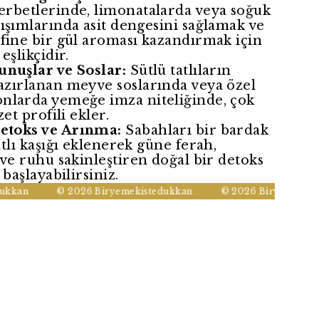
erbetlerinde, limonatalarda veya soğuk
ışımlarında asit dengesini sağlamak ve
afine bir gül aroması kazandırmak için
eşlikçidir.
unuşlar ve Soslar:
Sütlü tatlıların
azırlanan meyve soslarında veya özel
nlarda yemeğe imza niteliğinde, çok
zet profili ekler.
etoks ve Arınma:
Sabahları bir bardak
atlı kaşığı eklenerek güne ferah,
 ve ruhu sakinleştiren doğal bir detoks
 başlayabilirsiniz.
an
© 2026 Biryemekistedukkan
© 2026 Biryemekistedu