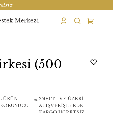
etsiz
stek Merkezi
irkesi (500
L ÜRÜN
2500 TL VE ÜZERİ
 KORUYUCU
ALIŞVERİŞLERDE
KARGO ÜCRETSİZ