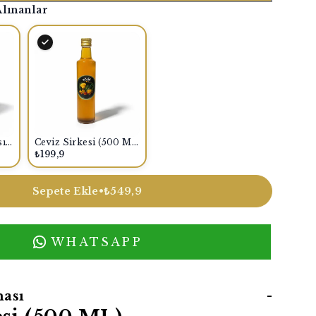
Alınanlar
Yemek Kreması Acısız Cam Kavanoz 600 Gr.
Ceviz Sirkesi (500 ML)
₺199,9
Sepete Ekle
•
₺549,9
WHATSAPP
ası
-