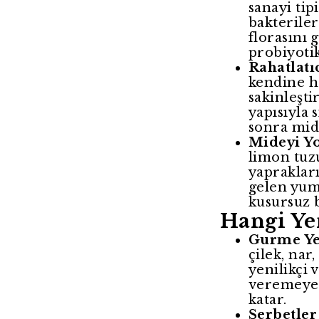
sanayi tip
bakteriler
florasını 
probiyotik
Rahatlatı
kendine h
sakinleşti
yapısıyla 
sonra mid
Mideyi Yo
limon tuzu
yaprakları
gelen yum
kusursuz b
Hangi Ye
Gurme Yeş
çilek, nar
yenilikçi 
veremeyece
katar.
Şerbetler