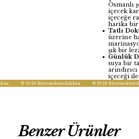
Osmanlı ş
içecek kar
içeceğe r
harika bir 
Tatlı Dok
üzerine h
marinasyo
şık bir lez
Günlük D
suya bir t
arındırıcı
içeceği ile
n
© 2026 Biryemekistedukkan
© 2026 Biryemekistedukk
Benzer Ürünler