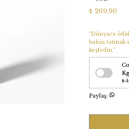
₺ 269.90
Dünyaca Ödüll
"Dünyaca ödüll
balını tatmak i
keşfedin."
Co
K
₺ 
Paylaş
: