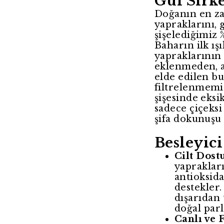
Gül Sirk
Doğanın en za
yapraklarını, 
şişelediğimiz 
Baharın ilk ış
yapraklarının
eklenmeden, a
elde edilen bu
filtrelenmemiş
şişesinde eksi
sadece çiçeksi
şifa dokunuşu 
Besleyici
Cilt Dost
yapraklar
antioksid
destekler.
dışarıdan 
doğal parl
Canlı ve F