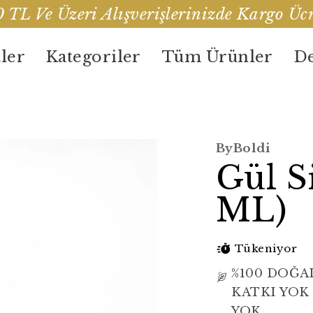
 TL Ve Üzeri Alışverişlerinizde Kargo Ücr
ler
Kategoriler
Tüm Ürünler
De
ByBoldi
Gül S
ML)
Tükeniyor
%100 DOĞA
KATKI YOK
YOK