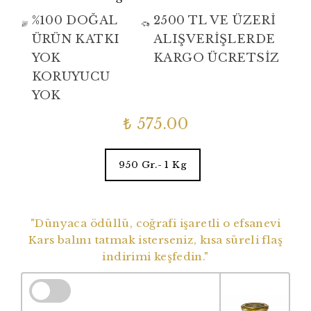
%100 DOĞAL
2500 TL VE ÜZERİ
ÜRÜN KATKI
ALIŞVERİŞLERDE
YOK
KARGO ÜCRETSİZ
KORUYUCU
YOK
₺ 575.00
950 Gr.- 1 Kg
Dünyaca Ödüllü Coğrafi İşaretli Balımız
"Dünyaca ödüllü, coğrafi işaretli o efsanevi
Kars balını tatmak isterseniz, kısa süreli flaş
indirimi keşfedin."