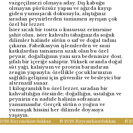
vazgeçilmezi olmaya aday. Dış kabuğu
olmayan pürüzsüz yapısı ve ağızda kayıp
giden yumuşacık dokusuyla, alıştığınız
sıradan peynirlerden tamamen ayrışan çok
özel bir lezzet.
İster sıcak bir tostta o kusursuz erimesine
şahit olun, ister kahvaltı tabağınızda soğuk
dilimler halinde sütün o saf ve doğal tadını
çıkarın. Fabrikasyon işlemlerden ve suni
katkılardan tamamen uzak olan bu özel
peynir, doğallığının yanı sıra bedeninize dost,
şifalı bir içeriğe sahiptir. Yüksek oranda doğal
süt yağı, kalsiyum ve protein barındıran
zengin yapısıyla; özellikle çocuklarınızın
sağlıklı gelişimi için güvenilir ve besleyici bir
alternatif sunar.
1 kilogramlık bu özel lezzet, sıradan bir
kahvaltılığın ötesinde; doğallığın, ustalığın ve
peynirin en nadide halinin sofranıza
yansımasıdır. Gerçek sütün o yoğun ve
yumuşak hissini her dilimde doyasıya
yaşayın.
026 Biryemekistedukkan
© 2026 Biryemekistedukkan
© 202