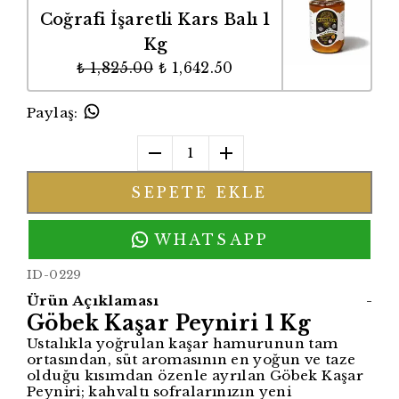
Coğrafi İşaretli Kars Balı 1
Kg
₺ 1,825.00
₺ 1,642.50
Paylaş
:
1
SEPETE EKLE
WHATSAPP
ID-0229
Ürün Açıklaması
-
Göbek Kaşar Peyniri 1 Kg
Ustalıkla yoğrulan kaşar hamurunun tam
ortasından, süt aromasının en yoğun ve taze
olduğu kısımdan özenle ayrılan Göbek Kaşar
Peyniri; kahvaltı sofralarınızın yeni