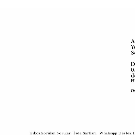
A
Y
S
D
0
d
H
D
Sıkça Sorulan Sorular
İade Şartları
Whatsapp Destek H