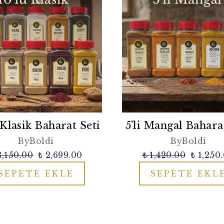
 Klasik Baharat Seti
5'li Mangal Bahara
ByBoldi
ByBoldi
3,150.00
₺ 2,699.00
₺ 1,420.00
₺ 1,250
SEPETE EKLE
SEPETE EKL