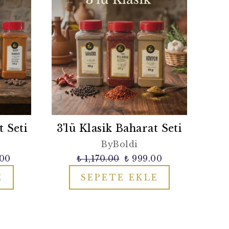
t Seti
3'lü Klasik Baharat Seti
ByBoldi
.00
₺ 1,170.00
₺ 999.00
E
SEPETE EKLE