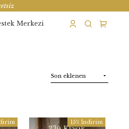
etsiz
stek Merkezi
ndirim
15% İndirim