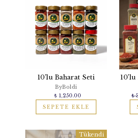
10'lu Baharat Seti
10'lu
ByBoldi
₺ 1,250.00
₺ 
SEPETE EKLE
Tükendi