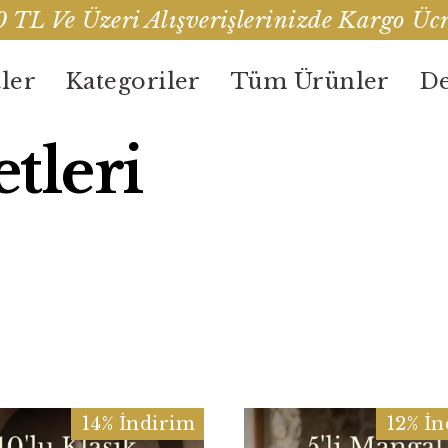
 TL Ve Üzeri Alışverişlerinizde Kargo Ücr
ler
Kategoriler
Tüm Ürünler
De
tleri
14% İndirim
12% İ