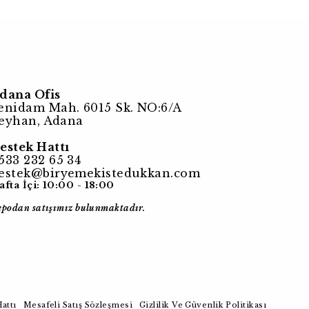
dana Ofis
enidam Mah. 6015 Sk. NO:6/A
eyhan, Adana
estek Hattı
533 232 65 34
estek@biryemekistedukkan.com
afta İçi: 10:00 - 18:00
epodan satışımız bulunmaktadır.
attı
Mesafeli Satış Sözleşmesi
Gizlilik Ve Güvenlik Politikası