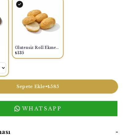
Glutensiz Roll Ekmek (5x40 Gr)
₺135
Sepete Ekle
•
₺585
WHATSAPP
ası
-