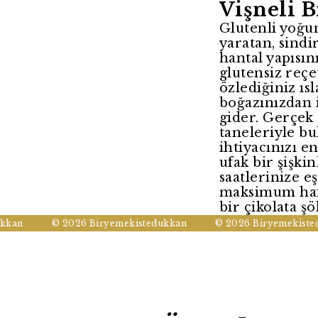
Vişneli B
Glutenli yoğun
yaratan, sindi
hantal yapısı
glutensiz reçe
özlediğiniz ı
boğazınızdan 
gider. Gerçek 
taneleriyle bu
ihtiyacınızı e
ufak bir şişki
saatlerinize eş
maksimum hafi
bir çikolata şö
an
© 2026 Biryemekistedukkan
© 2026 Biryemekistedu