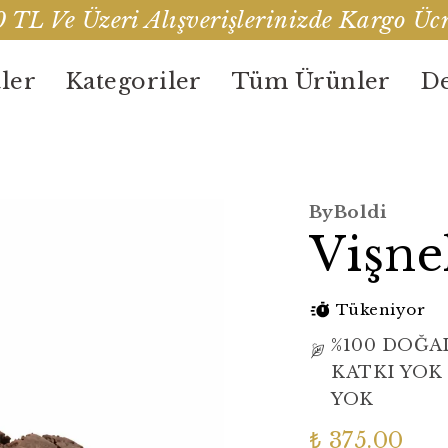
 TL Ve Üzeri Alışverişlerinizde Kargo Ücr
ler
Kategoriler
Tüm Ürünler
De
ByBoldi
Vişne
Tükeniyor
%100 DOĞA
KATKI YOK
YOK
₺ 375.00