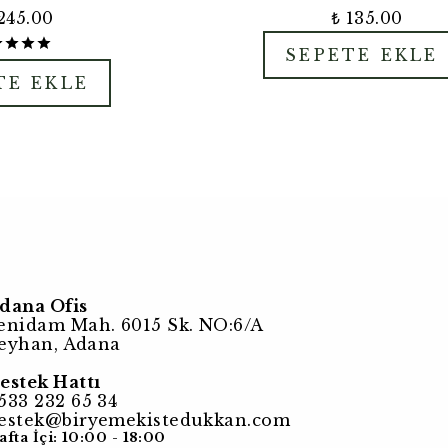
245.00
₺ 135.00
SEPETE EKLE
TE EKLE
dana Ofis
enidam Mah. 6015 Sk. NO:6/A
eyhan, Adana
estek Hattı
533 232 65 34
estek@biryemekistedukkan.com
afta İçi: 10:00 - 18:00