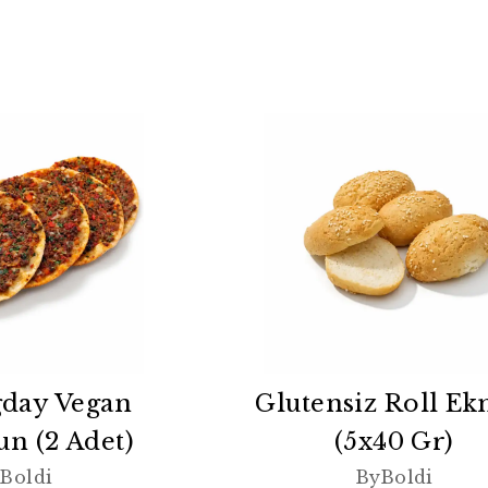
day Vegan
Glutensiz Roll E
n (2 Adet)
(5x40 Gr)
Boldi
ByBoldi