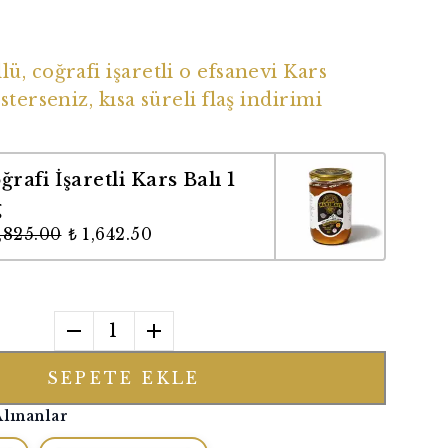
ü Coğrafi İşaretli Balımız
ü, coğrafi işaretli o efsanevi Kars
sterseniz, kısa süreli flaş indirimi
ğrafi İşaretli Kars Balı 1
g
1,825.00
₺ 1,642.50
1
SEPETE EKLE
Alınanlar