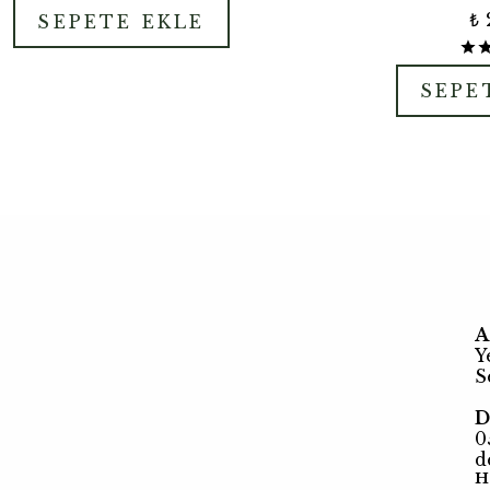
₺ 
SEPETE EKLE
SEPE
A
Y
S
D
0
d
H