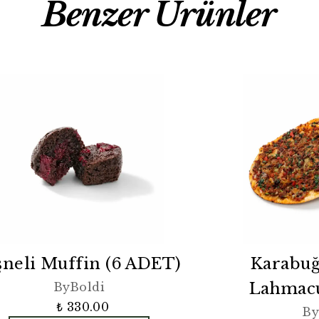
Benzer Ürünler
şneli Muffin (6 ADET)
Karabuğ
Lahmacu
ByBoldi
₺ 330.00
By