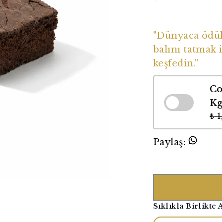
Dünyaca Ödüll
"Dünyaca ödüll
balını tatmak i
keşfedin."
Co
K
₺ 
Paylaş
:
Sıklıkla Birlikte 