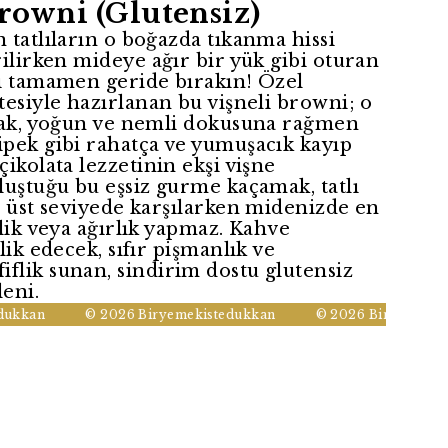
rowni (Glutensiz)
 tatlıların o boğazda tıkanma hissi
rilirken mideye ağır bir yük gibi oturan
nı tamamen geride bırakın! Özel
tesiyle hazırlanan bu vişneli browni; o
slak, yoğun ve nemli dokusuna rağmen
ipek gibi rahatça ve yumuşacık kayıp
çikolata lezzetinin ekşi vişne
luştuğu bu eşsiz gurme kaçamak, tatlı
n üst seviyede karşılarken midenizde en
nlik veya ağırlık yapmaz. Kahve
lik edecek, sıfır pişmanlık ve
flik sunan, sindirim dostu glutensiz
leni.
kkan
© 2026 Biryemekistedukkan
© 2026 Biryemekiste